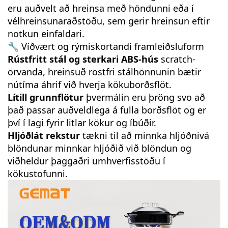
eru auðvelt að hreinsa með höndunni eða í
vélhreinsunaraðstöðu, sem gerir hreinsun eftir
notkun einfaldari.
🔧 Víðvært og rýmiskortandi framleiðsluform
Rústfritt stál og sterkari ABS-hús
scratch-
örvanda, hreinsuð rostfri stálhönnunin bætir
nútíma áhrif við hverja kökuborðsflöt.
Lítill grunnflötur
þvermálin eru þröng svo að
það passar auðveldlega á fulla borðsflöt og er
því í lagi fyrir litlar kökur og íbúðir.
Hljóðlát rekstur
tækni til að minnka hljóðnivá
blöndunar minnkar hljóðið við blöndun og
viðheldur þaggaðri umhverfisstöðu í
kökustofunni.