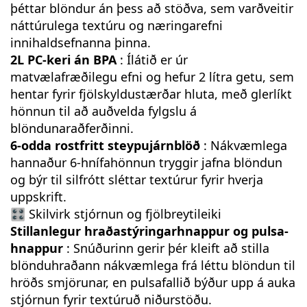
þéttar blöndur án þess að stöðva, sem varðveitir
náttúrulega textúru og næringarefni
innihaldsefnanna þinna.
2L PC-keri án BPA
: Ílátið er úr
matvælafræðilegu efni og hefur 2 lítra getu, sem
hentar fyrir fjölskyldustærðar hluta, með glerlíkt
hönnun til að auðvelda fylgslu á
blöndunaraðferðinni.
6-odda rostfritt steypujárnblöð
: Nákvæmlega
hannaður 6-hnífahönnun tryggir jafna blöndun
og býr til silfrótt sléttar textúrur fyrir hverja
uppskrift.
🎛️ Skilvirk stjórnun og fjölbreytileiki
Stillanlegur hraðastýringarhnappur og pulsa-
hnappur
: Snúðurinn gerir þér kleift að stilla
blönduhraðann nákvæmlega frá léttu blöndun til
hröðs smjörunar, en pulsafallið býður upp á auka
stjórnun fyrir textúruð niðurstöðu.