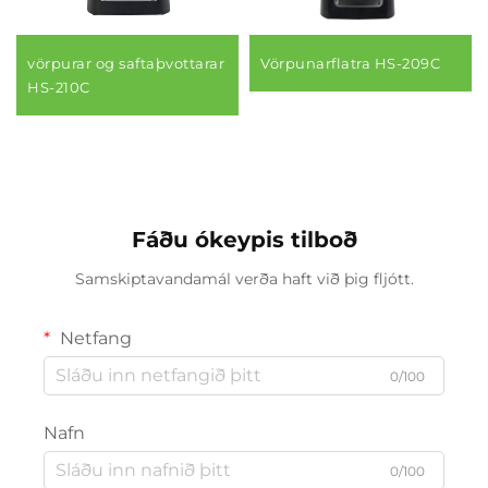
vörpurar og saftaþvottarar
Vörpunarflatra HS-209C
HS-210C
Fáðu ókeypis tilboð
Samskiptavandamál verða haft við þig fljótt.
Netfang
0/100
Nafn
0/100