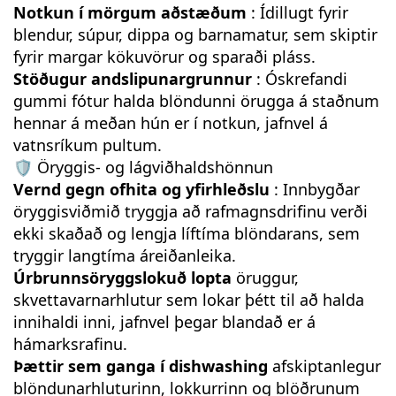
Notkun í mörgum aðstæðum
: Ídillugt fyrir
blendur, súpur, dippa og barnamatur, sem skiptir
fyrir margar kökuvörur og sparaði pláss.
Stöðugur andslipunargrunnur
: Óskrefandi
gummi fótur halda blöndunni örugga á staðnum
hennar á meðan hún er í notkun, jafnvel á
vatnsríkum pultum.
🛡️ Öryggis- og lágviðhaldshönnun
Vernd gegn ofhita og yfirhleðslu
: Innbygðar
öryggisviðmið tryggja að rafmagnsdrifinu verði
ekki skaðað og lengja líftíma blöndarans, sem
tryggir langtíma áreiðanleika.
Úrbrunnsöryggslokuð lopta
öruggur,
skvettavarnarhlutur sem lokar þétt til að halda
innihaldi inni, jafnvel þegar blandað er á
hámarksrafinu.
Þættir sem ganga í dishwashing
afskiptanlegur
blöndunarhluturinn, lokkurrinn og blöðrunum