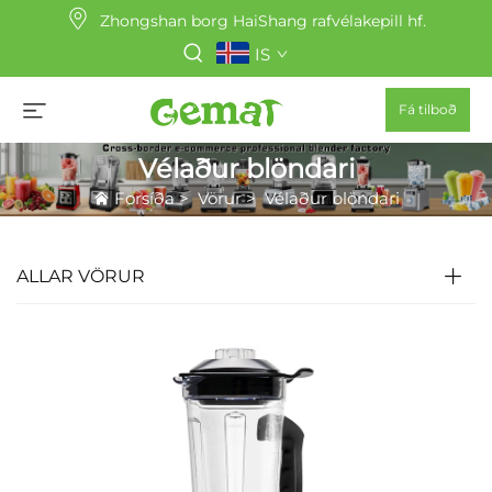
Zhongshan borg HaiShang rafvélakepill hf.
IS
Fá tilboð
Vélaður blöndari
Forsíða
>
Vörur
>
Vélaður blöndari
ALLAR VÖRUR