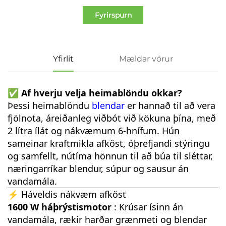
Fyrirspurn
Yfirlit
Mældar vörur
✅ Af hverju velja heimablöndu okkar?
Þessi heimablöndu
blendar
er hannað til að vera
fjölnota, áreiðanleg viðbót við kökuna þína, með
2 lítra ílát og nákvæmum 6-hnífum. Hún
sameinar kraftmikla afköst, óþrefjandi stýringu
og samfellt, nútíma hönnun til að búa til sléttar,
næringarríkar blendur, súpur og sausur án
vandamála.
⚡ Háveldis nákvæm afköst
1600 W háþrýstismotor
: Krúsar ísinn án
vandamála, rækir harðar grænmeti og blendar