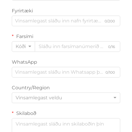
Fyrirtæki
0/200
Farsími
Kóði
0/16
WhatsApp
0/100
Country/Region
Vinsamlegast veldu
Skilaboð