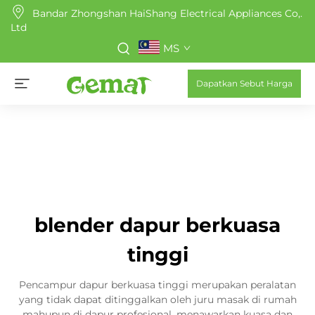
Bandar Zhongshan HaiShang Electrical Appliances Co,.
Ltd
MS
Dapatkan Sebut Harga
blender dapur berkuasa
tinggi
Pencampur dapur berkuasa tinggi merupakan peralatan
yang tidak dapat ditinggalkan oleh juru masak di rumah
mahupun di dapur profesional, menawarkan kuasa dan