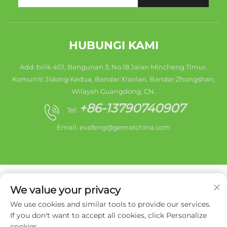
HUBUNGI KAMI
Add: bilik 401, Bangunan 3, No.18 Jalan Mincheng Timur,
Komuniti Jidong Kedua, Bandar Xiaolan, Bandar Zhongshan,
Wilayah Guangdong, CN.
+86-13790740907
Tel:
Email:
evafeng@gematchina.com
We value your privacy
We use cookies and similar tools to provide our services.
Hak Cipta © 2025 Bandar Zhongshan HaiShang
If you don't want to accept all cookies, click Personalize
Electrical Appliances Co,. Ltd. Reservasi Hak. -
Dasar
cookies.