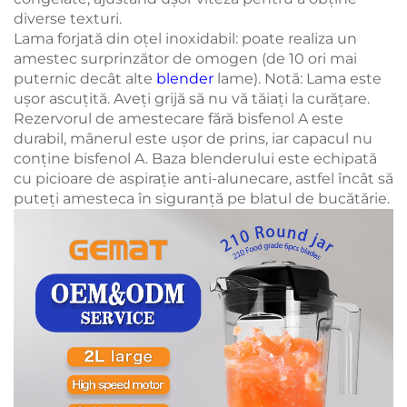
diverse texturi.
Lama forjată din oțel inoxidabil: poate realiza un
amestec surprinzător de omogen (de 10 ori mai
puternic decât alte
blender
lame). Notă: Lama este
ușor ascuțită. Aveți grijă să nu vă tăiați la curățare.
Rezervorul de amestecare fără bisfenol A este
durabil, mânerul este ușor de prins, iar capacul nu
conține bisfenol A. Baza blenderului este echipată
cu picioare de aspirație anti-alunecare, astfel încât să
puteți amesteca în siguranță pe blatul de bucătărie.