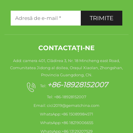
TRIMITE
CONTACTAȚI-NE
Add: camera 401, Clădirea 3, Nr. 18 Mincheng east Road,
Comunitatea Jidong al doilea, Orașul Xiaolan, Zhongshan,
Provincia Guangdong, CN.
+86-18928152007
Tel:
Tel: +86-18928152007
Email:
cici2019@gematchina.com
WhatsApp:+86 15089984571
WhatsApp:+86 18219006655
WhatsApp:+86 13129207529