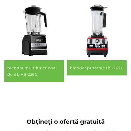
blender multifuncțional
blender puternic HS-767C
de 3 L HS-226C
Obțineți o ofertă gratuită