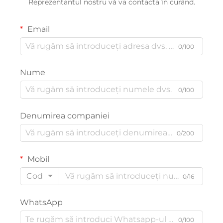
Reprezentantul nostru vă va contacta în curând.
Email
0/100
Nume
0/100
Denumirea companiei
0/200
Mobil
Cod
0/16
WhatsApp
0/100