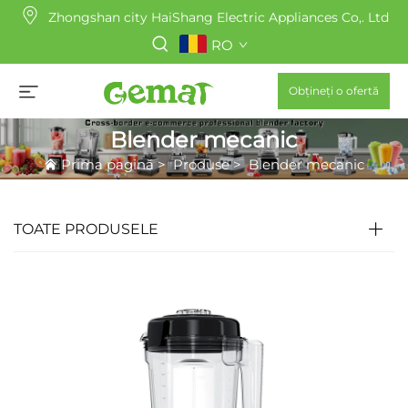
Zhongshan city HaiShang Electric Appliances Co,. Ltd
RO
Obțineți o ofertă
Blender mecanic
Prima pagină
>
Produse
>
Blender mecanic
TOATE PRODUSELE