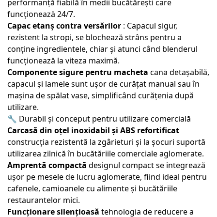
performanță fiabilă în medii bucătărești care
funcționează 24/7.
Capac etanș contra versărilor
: Capacul sigur,
rezistent la stropi, se blochează strâns pentru a
conține ingredientele, chiar și atunci când blenderul
funcționează la viteza maximă.
Componente sigure pentru macheta
cana detașabilă,
capacul și lamele sunt ușor de curățat manual sau în
mașina de spălat vase, simplificând curățenia după
utilizare.
🔧 Durabil și conceput pentru utilizare comercială
Carcasă din oțel inoxidabil și ABS refortificat
construcția rezistentă la zgârieturi și la șocuri suportă
utilizarea zilnică în bucătăriile comerciale aglomerate.
Amprentă compactă
designul compact se integrează
ușor pe mesele de lucru aglomerate, fiind ideal pentru
cafenele, camioanele cu alimente și bucătăriile
restaurantelor mici.
Funcționare silențioasă
tehnologia de reducere a