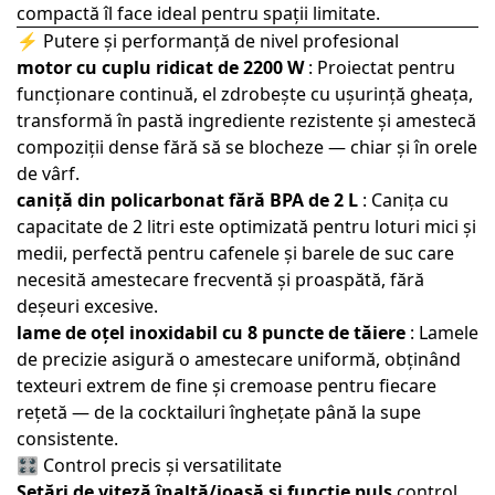
compactă îl face ideal pentru spații limitate.
⚡ Putere și performanță de nivel profesional
motor cu cuplu ridicat de 2200 W
: Proiectat pentru
funcționare continuă, el zdrobește cu ușurință gheața,
transformă în pastă ingrediente rezistente și amestecă
compoziții dense fără să se blocheze — chiar și în orele
de vârf.
caniță din policarbonat fără BPA de 2 L
: Canița cu
capacitate de 2 litri este optimizată pentru loturi mici și
medii, perfectă pentru cafenele și barele de suc care
necesită amestecare frecventă și proaspătă, fără
deșeuri excesive.
lame de oțel inoxidabil cu 8 puncte de tăiere
: Lamele
de precizie asigură o amestecare uniformă, obținând
texteuri extrem de fine și cremoase pentru fiecare
rețetă — de la cocktailuri înghețate până la supe
consistente.
🎛️ Control precis și versatilitate
Setări de viteză înaltă/joasă și funcție puls
control