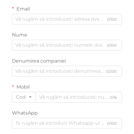
Email
0/100
Nume
0/100
Denumirea companiei
0/200
Mobil
Cod
0/16
WhatsApp
0/100