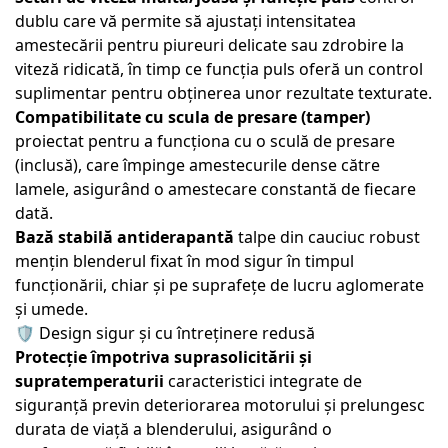
dublu care vă permite să ajustați intensitatea
amestecării pentru piureuri delicate sau zdrobire la
viteză ridicată, în timp ce funcția puls oferă un control
suplimentar pentru obținerea unor rezultate texturate.
Compatibilitate cu scula de presare (tamper)
proiectat pentru a funcționa cu o sculă de presare
(inclusă), care împinge amestecurile dense către
lamele, asigurând o amestecare constantă de fiecare
dată.
Bază stabilă antiderapantă
talpe din cauciuc robust
mențin blenderul fixat în mod sigur în timpul
funcționării, chiar și pe suprafețe de lucru aglomerate
și umede.
🛡️ Design sigur și cu întreținere redusă
Protecție împotriva suprasolicitării și
supratemperaturii
caracteristici integrate de
siguranță previn deteriorarea motorului și prelungesc
durata de viață a blenderului, asigurând o