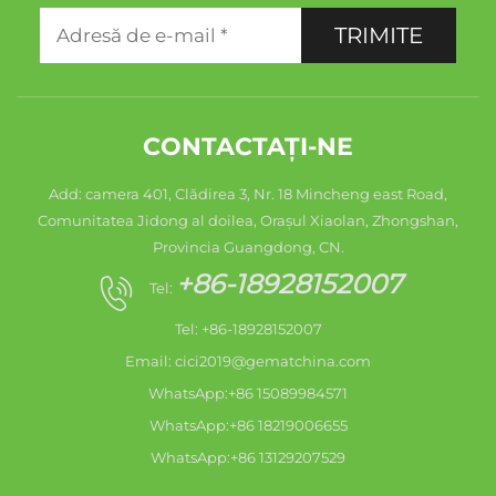
TRIMITE
CONTACTAȚI-NE
Add: camera 401, Clădirea 3, Nr. 18 Mincheng east Road,
Comunitatea Jidong al doilea, Orașul Xiaolan, Zhongshan,
Provincia Guangdong, CN.
+86-18928152007
Tel:
Tel: +86-18928152007
Email:
cici2019@gematchina.com
WhatsApp:+86 15089984571
WhatsApp:+86 18219006655
WhatsApp:+86 13129207529