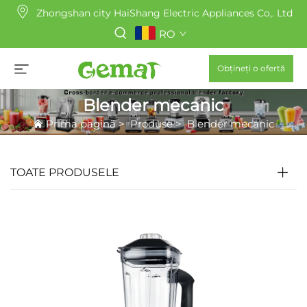
Zhongshan city HaiShang Electric Appliances Co,. Ltd
RO
Obțineți o ofertă
Blender mecanic
Prima pagină
>
Produse
>
Blender mecanic
TOATE PRODUSELE