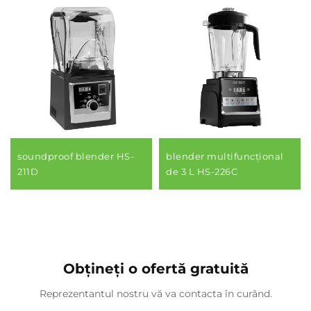
soundproof blender HS-
blender multifuncțional
211D
de 3 L HS-226C
Obțineți o ofertă gratuită
Reprezentantul nostru vă va contacta în curând.