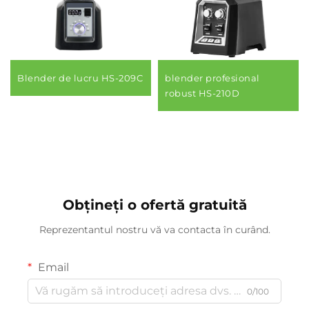
Blender de lucru HS-209C
blender profesional
robust HS-210D
Obțineți o ofertă gratuită
Reprezentantul nostru vă va contacta în curând.
Email
0/100