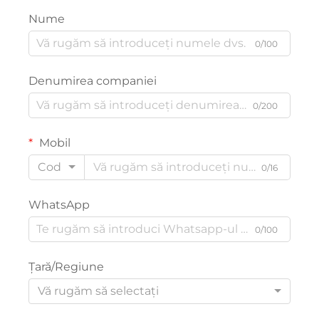
Nume
0/100
Denumirea companiei
0/200
Mobil
Cod
0/16
WhatsApp
0/100
Țară/Regiune
Vă rugăm să selectați