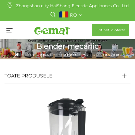
Zhongshan city HaiShang Electric Appliances Co,. Ltd
RO
Obțineți o ofertă
Blender mecanic
Prima pagină
>
Produse
>
Blender mecanic
TOATE PRODUSELE