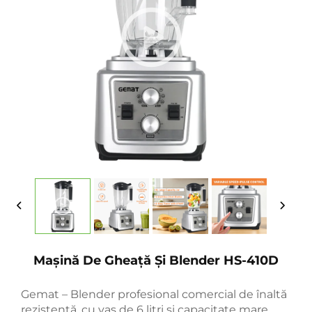
Mașină De Gheață Și Blender HS-410D
Gemat – Blender profesional comercial de înaltă
rezistență, cu vas de 6 litri și capacitate mare,