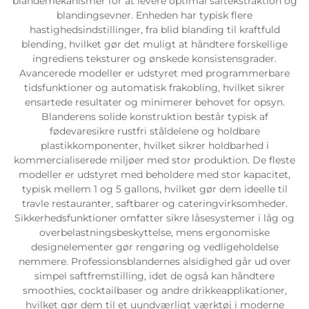
blandemekanismer for at levere optimal saftekstraktion og
blandingsevner. Enheden har typisk flere
hastighedsindstillinger, fra blid blanding til kraftfuld
blending, hvilket gør det muligt at håndtere forskellige
ingrediens teksturer og ønskede konsistensgrader.
Avancerede modeller er udstyret med programmerbare
tidsfunktioner og automatisk frakobling, hvilket sikrer
ensartede resultater og minimerer behovet for opsyn.
Blanderens solide konstruktion består typisk af
fødevaresikre rustfri ståldelene og holdbare
plastikkomponenter, hvilket sikrer holdbarhed i
kommercialiserede miljøer med stor produktion. De fleste
modeller er udstyret med beholdere med stor kapacitet,
typisk mellem 1 og 5 gallons, hvilket gør dem ideelle til
travle restauranter, saftbarer og cateringvirksomheder.
Sikkerhedsfunktioner omfatter sikre låsesystemer i låg og
overbelastningsbeskyttelse, mens ergonomiske
designelementer gør rengøring og vedligeholdelse
nemmere. Professionsblandernes alsidighed går ud over
simpel saftfremstilling, idet de også kan håndtere
smoothies, cocktailbaser og andre drikkeapplikationer,
hvilket gør dem til et uundværligt værktøj i moderne