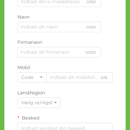
0/100
Navn
0/100
Firmanavn
0/200
Mobil
Code
0/16
Land/region
Vælg venligst
Besked