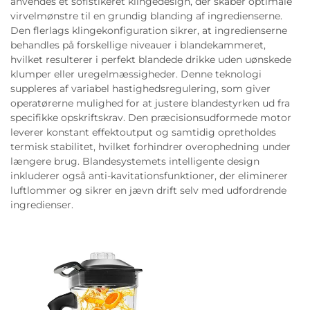
anvendes et sofistikeret klingedesign, der skaber optimale
virvelmønstre til en grundig blanding af ingredienserne.
Den flerlags klingekonfiguration sikrer, at ingredienserne
behandles på forskellige niveauer i blandekammeret,
hvilket resulterer i perfekt blandede drikke uden uønskede
klumper eller uregelmæssigheder. Denne teknologi
suppleres af variabel hastighedsregulering, som giver
operatørerne mulighed for at justere blandestyrken ud fra
specifikke opskriftskrav. Den præcisionsudformede motor
leverer konstant effektoutput og samtidig opretholdes
termisk stabilitet, hvilket forhindrer overophedning under
længere brug. Blandesystemets intelligente design
inkluderer også anti-kavitationsfunktioner, der eliminerer
luftlommer og sikrer en jævn drift selv med udfordrende
ingredienser.