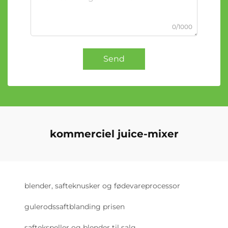
0/1000
Send
kommerciel juice-mixer
blender, safteknusker og fødevareprocessor
gulerodssaftblanding prisen
saftekspeller og blender til salg