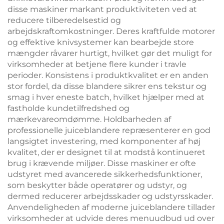
disse maskiner markant produktiviteten ved at
reducere tilberedelsestid og
arbejdskraftomkostninger. Deres kraftfulde motorer
og effektive knivsystemer kan bearbejde store
mængder råvarer hurtigt, hvilket gør det muligt for
virksomheder at betjene flere kunder i travle
perioder. Konsistens i produktkvalitet er en anden
stor fordel, da disse blandere sikrer ens tekstur og
smag i hver eneste batch, hvilket hjælper med at
fastholde kundetilfredshed og
mærkevareomdømme. Holdbarheden af
professionelle juiceblandere repræsenterer en god
langsigtet investering, med komponenter af høj
kvalitet, der er designet til at modstå kontinueret
brug i krævende miljøer. Disse maskiner er ofte
udstyret med avancerede sikkerhedsfunktioner,
som beskytter både operatører og udstyr, og
dermed reducerer arbejdsskader og udstyrsskader.
Anvendeligheden af moderne juiceblandere tillader
virksomheder at udvide deres menuudbud ud over