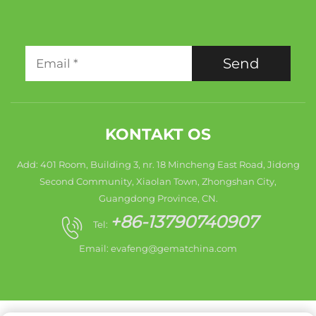
Send
KONTAKT OS
Add: 401 Room, Building 3, nr. 18 Mincheng East Road, Jidong
Second Community, Xiaolan Town, Zhongshan City,
Guangdong Province, CN.
+86-13790740907
Tel:
Email:
evafeng@gematchina.com