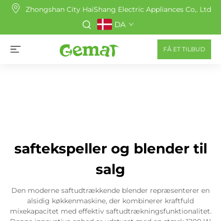
Zhongshan City HaiShang Electric Appliances Co,. Ltd
DA
FÅ ET TILBUD
saftekspeller og blender til
salg
Den moderne saftudtrækkende blender repræsenterer en
alsidig køkkenmaskine, der kombinerer kraftfuld
mixekapacitet med effektiv saftudtrækningsfunktionalitet.