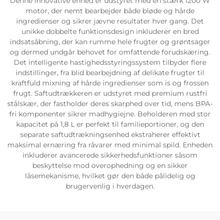
Denne innovative enhed er udstyret med en stærk 1200 W
motor, der nemt bearbejder både bløde og hårde
ingredienser og sikrer jævne resultater hver gang. Det
unikke dobbelte funktionsdesign inkluderer en bred
indsatsåbning, der kan rumme hele frugter og grøntsager
og dermed undgår behovet for omfattende forudskæring.
Det intelligente hastighedsstyringssystem tilbyder flere
indstillinger, fra blid bearbejdning af delikate frugter til
kraftfuld mixning af hårde ingredienser som is og frossen
frugt. Saftudtrækkeren er udstyret med premium rustfri
stålskær, der fastholder deres skarphed over tid, mens BPA-
fri komponenter sikrer madhygiejne. Beholderen med stor
kapacitet på 1,8 L er perfekt til familieportioner, og den
separate saftudtrækningsenhed ekstraherer effektivt
maksimal ernæring fra råvarer med minimal spild. Enheden
inkluderer avancerede sikkerhedsfunktioner såsom
beskyttelse mod overophedning og en sikker
låsemekanisme, hvilket gør den både pålidelig og
brugervenlig i hverdagen.