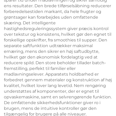
sparer tid under madlavningen og sikrer samtidig
ens resultater. Den brede tilførselsåbning reducerer
forberedelsestiden markant, da hele frugter og
grøntsager kan forarbejdes uden omfattende
skæring. Det intelligente
hastighedsreguleringssystem giver præcis kontrol
over tekstur og konsistens, hvilket gør den egnet til
forskellige opskrifter, fra smoothies til supper. Den
separate saftfunktion udtrækker maksimal
ernæring, mens den sikrer en høj saftudbytte,
hvilket gør den økonomisk fordelagtig ved at
reducere spild. Den store beholder tillader batch-
fremstilling, perfekt til familier eller
madlavningselever. Apparatets holdbarhed er
forbedret gennem materialer og konstruktion af høj
kvalitet, hvilket lover lang levetid. Nem rengøring
understøttes af komponenter, der er egnet til
opvaskemaskine, samt en selvrengørende funktion.
De omfattende sikkerhedsfunktioner giver ro i
brugen, mens de intuitive kontroller gør den
tilgængelig for brugere på alle niveauer.