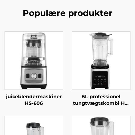
Populære produkter
juiceblendermaskiner
5L professionel
HS-606
tungtvægtskombi HS-
360C