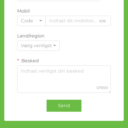
Mobil
Code
0/16
Land/region
Vælg venligst
Besked
0/1000
Send