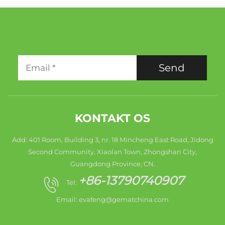
Send
KONTAKT OS
Add: 401 Room, Building 3, nr. 18 Mincheng East Road, Jidong
Second Community, Xiaolan Town, Zhongshan City,
Guangdong Province, CN.
+86-13790740907
Tel:
Email:
evafeng@gematchina.com