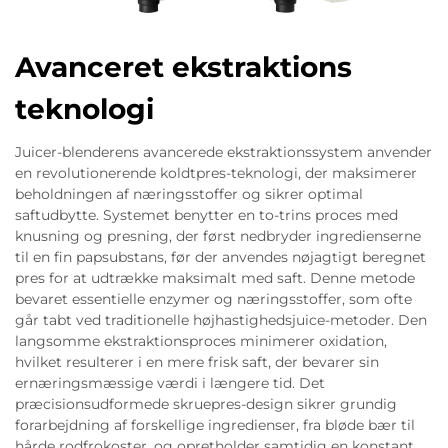
Avanceret ekstraktions
teknologi
Juicer-blenderens avancerede ekstraktionssystem anvender
en revolutionerende koldtpres-teknologi, der maksimerer
beholdningen af næringsstoffer og sikrer optimal
saftudbytte. Systemet benytter en to-trins proces med
knusning og presning, der først nedbryder ingredienserne
til en fin papsubstans, før der anvendes nøjagtigt beregnet
pres for at udtrække maksimalt med saft. Denne metode
bevaret essentielle enzymer og næringsstoffer, som ofte
går tabt ved traditionelle højhastighedsjuice-metoder. Den
langsomme ekstraktionsproces minimerer oxidation,
hvilket resulterer i en mere frisk saft, der bevarer sin
ernæringsmæssige værdi i længere tid. Det
præcisionsudformede skruepres-design sikrer grundig
forarbejdning af forskellige ingredienser, fra bløde bær til
hårde rodfrokoster, og opretholder samtidig en konstant