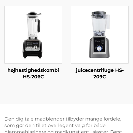
HS-228C
højhastighedskombi
juicecentrifuge HS-
HS-206C
209C
Den digitale madblender tilbyder mange fordele,
som gør den til et overlegent valg for både
hjemmehjælpere og madkunst entusiaster. Først