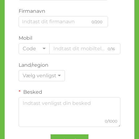
Firmanavn
0/200
Mobil
Code
0/16
Land/region
Vælg venligst
Besked
0/1000