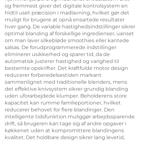
og fremmest giver det digitale kontrolsystem en
hidtil uset præcision i madlavning, hvilket gør det
muligt for brugere at opnå ensartede resultater
hver gang. De variable hastighedsindstillinger sikrer
optimal blanding af forskellige ingredienser, uanset
om man laver silkebløde smoothies eller kantede
salsas. De forudprogrammerede indstillinger
eliminerer usikkerhed og sparer tid, da de
automatisk justerer hastighed og varighed til
bestemte opskrifter. Det kraftfulde motor design
reducerer forberedelsestiden markant
sammenlignet med traditionelle blenders, mens
det effektive knivsystem sikrer grundig blanding
uden uforarbejdede klumper. Beholderens store
kapacitet kan rumme familieportioner, hvilket
reducerer behovet for flere blandinger. Den
intelligente tidsfunktion muliggør arbejdssparende
drift, så brugeren kan tage sig af andre opgaver i
køkkenet uden at kompromittere blandingens
kvalitet. Det holdbare design sikrer lang levetid,