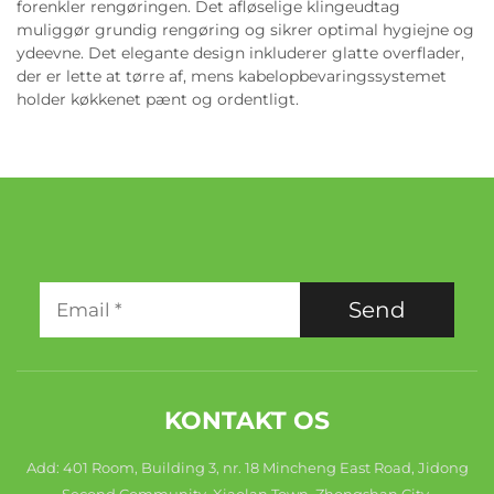
forenkler rengøringen. Det afløselige klingeudtag
muliggør grundig rengøring og sikrer optimal hygiejne og
ydeevne. Det elegante design inkluderer glatte overflader,
der er lette at tørre af, mens kabelopbevaringssystemet
holder køkkenet pænt og ordentligt.
Send
KONTAKT OS
Add: 401 Room, Building 3, nr. 18 Mincheng East Road, Jidong
Second Community, Xiaolan Town, Zhongshan City,