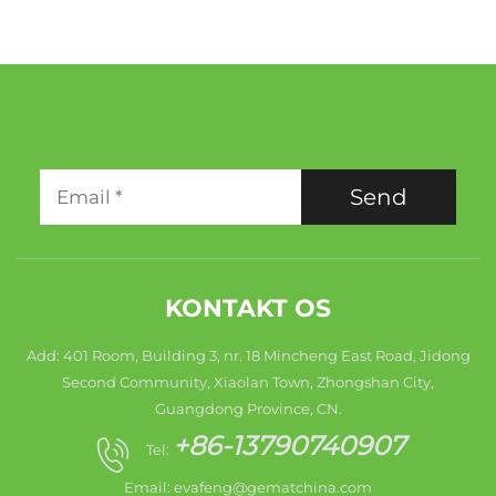
Send
KONTAKT OS
Add: 401 Room, Building 3, nr. 18 Mincheng East Road, Jidong
Second Community, Xiaolan Town, Zhongshan City,
Guangdong Province, CN.
+86-13790740907
Tel:
Email:
evafeng@gematchina.com