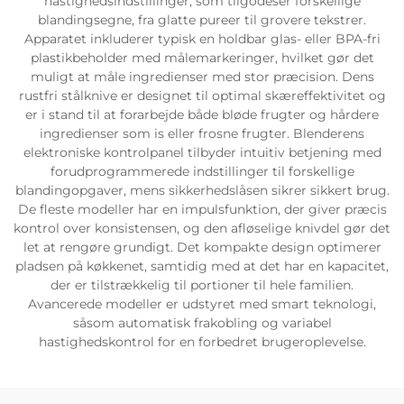
hastighedsindstillinger, som tilgodeser forskellige
blandingsegne, fra glatte pureer til grovere tekstrer.
Apparatet inkluderer typisk en holdbar glas- eller BPA-fri
plastikbeholder med målemarkeringer, hvilket gør det
muligt at måle ingredienser med stor præcision. Dens
rustfri stålknive er designet til optimal skæreffektivitet og
er i stand til at forarbejde både bløde frugter og hårdere
ingredienser som is eller frosne frugter. Blenderens
elektroniske kontrolpanel tilbyder intuitiv betjening med
forudprogrammerede indstillinger til forskellige
blandingopgaver, mens sikkerhedslåsen sikrer sikkert brug.
De fleste modeller har en impulsfunktion, der giver præcis
kontrol over konsistensen, og den afløselige knivdel gør det
let at rengøre grundigt. Det kompakte design optimerer
pladsen på køkkenet, samtidig med at det har en kapacitet,
der er tilstrækkelig til portioner til hele familien.
Avancerede modeller er udstyret med smart teknologi,
såsom automatisk frakobling og variabel
hastighedskontrol for en forbedret brugeroplevelse.