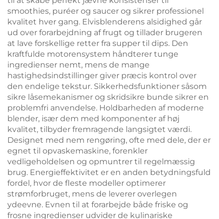
til at skabe perfekt jævne konsistenser til
smoothies, puréer og saucer og sikrer professionel
kvalitet hver gang. Elvisblenderens alsidighed går
ud over forarbejdning af frugt og tillader brugeren
at lave forskellige retter fra supper til dips. Den
kraftfulde motorensystem håndterer tunge
ingredienser nemt, mens de mange
hastighedsindstillinger giver præcis kontrol over
den endelige tekstur. Sikkerhedsfunktioner såsom
sikre låsemekanismer og skridsikre bunde sikrer en
problemfri anvendelse. Holdbarheden af moderne
blender, især dem med komponenter af høj
kvalitet, tilbyder fremragende langsigtet værdi.
Designet med nem rengøring, ofte med dele, der er
egnet til opvaskemaskine, forenkler
vedligeholdelsen og opmuntrer til regelmæssig
brug. Energieffektivitet er en anden betydningsfuld
fordel, hvor de fleste modeller optimerer
strømforbruget, mens de leverer overlegen
ydeevne. Evnen til at forarbejde både friske og
frosne ingredienser udvider de kulinariske