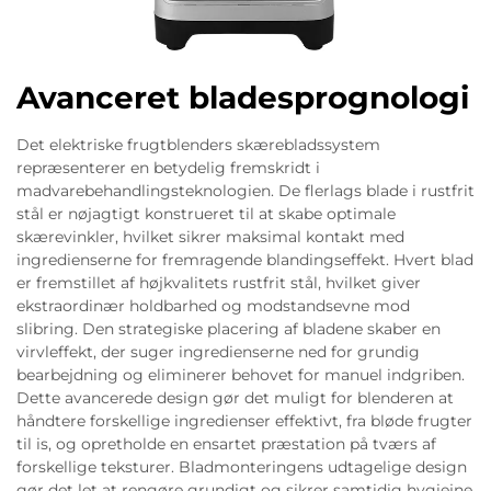
Avanceret bladesprognologi
Det elektriske frugtblenders skærebladssystem
repræsenterer en betydelig fremskridt i
madvarebehandlingsteknologien. De flerlags blade i rustfrit
stål er nøjagtigt konstrueret til at skabe optimale
skærevinkler, hvilket sikrer maksimal kontakt med
ingredienserne for fremragende blandingseffekt. Hvert blad
er fremstillet af højkvalitets rustfrit stål, hvilket giver
ekstraordinær holdbarhed og modstandsevne mod
slibring. Den strategiske placering af bladene skaber en
virvleffekt, der suger ingredienserne ned for grundig
bearbejdning og eliminerer behovet for manuel indgriben.
Dette avancerede design gør det muligt for blenderen at
håndtere forskellige ingredienser effektivt, fra bløde frugter
til is, og opretholde en ensartet præstation på tværs af
forskellige teksturer. Bladmonteringens udtagelige design
gør det let at rengøre grundigt og sikrer samtidig hygiejne