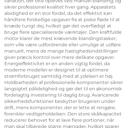
variation, der ofte opleves ved manuel blanding, og
sikrer professionel kvalitet hver gang. Apparatets
alsidighed er en stor fordel, da det effektivt kan
håndtere forskellige opgaver fra at piske fløde til at
knæde tungt dej, hvilket gør det overflødigt at
bruge flere specialiserede værktøjer. Den kraftfulde
motor klarer de mest krævende blandingstasker,
som ville være udfordrende eller umulige at udføre
manuelt, mens de mange hastighedsindstillinger
giver præcis kontrol over mere delikate opgaver.
Energieffektivitet er en anden vigtig fordel, da
moderne modeller er designet til at optimere
strømforbruget samtidig med at ydelsen er høj.
Holdbarheden af professionelle komponenter sikrer
langsigtet pålidelighed og gør det til en økonomisk
fordelagtig investering til daglig brug. Avancerede
sikkerhedsfunktioner beskytter brugeren under
drift, mens komponenter, der er lette at rengøre,
forenkler vedligeholdelsen. Den store skålkapacitet
reducerer behovet for at lave flere portioner, når
man skal tilberede større mængder, hvilket sparer