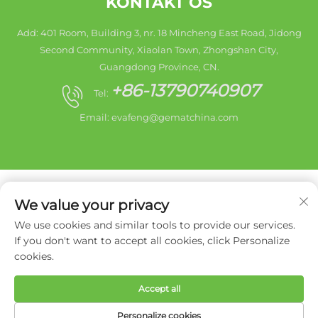
KONTAKT OS
Add: 401 Room, Building 3, nr. 18 Mincheng East Road, Jidong
Second Community, Xiaolan Town, Zhongshan City,
Guangdong Province, CN.
+86-13790740907
Tel:
Email:
evafeng@gematchina.com
We value your privacy
We use cookies and similar tools to provide our services.
Copyright © 2025 Zhongshan City HaiShang Electric
If you don't want to accept all cookies, click Personalize
Appliances Co,. Ltd. Alle rettigheder forbeholdes. -
cookies.
Privatlivspolitik
Accept all
Personalize cookies