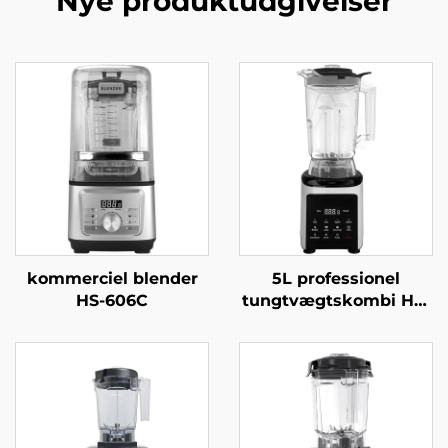
Nye produktudgivelser
kommerciel blender
5L professionel
HS-606C
tungtvægtskombi HS-
360C