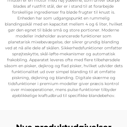
midten er en motor med høj ydeevne, som driver skarpe
blades af rustfrit stål, der er i stand til at forarbejde
forskellige ingredienser fra bløde frugter til knust is.
Enheden har som udgangspunkt en rummelig
blandingsskål med en kapacitet mellem 4 og 6 liter, hvilket
gør den egnet til både små og store portioner. Moderne
modeller indeholder avancerede funktioner som
planetarisk mixebevægelse, der sikrer grundig blanding
ved at nå alle dele af skålen. Sikkerhedsfunktioner omfatter
sprøjteskytte, skål-løfte-mekanismer og automatisk
frakobling. Apparatet leveres ofte med flere tilbehørsdele
såsom en pisker, dejkrog og flad pisker, hvilket udvider dets
funktionalitet ud over simpel blanding til at omfatte
piskning, dejkning og blanding. Digitale skærme og
tidsfunktioner i premium-modeller giver præcis kontrol
over mixeoperationer, mens pulse-funktioner tilbyder
øjeblikkelige kraftudbrud til specifikke blandebehov.