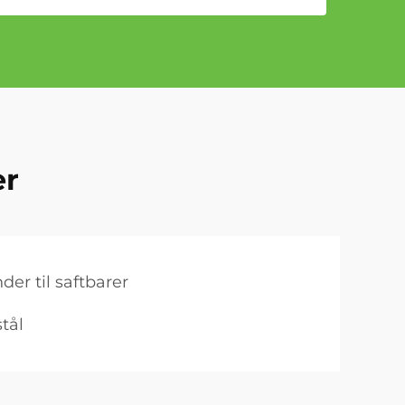
er
der til saftbarer
stål