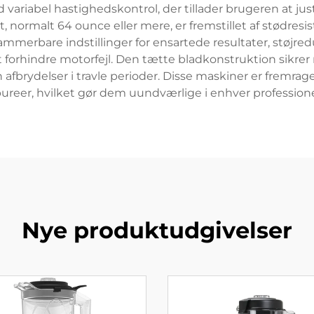
 variabel hastighedskontrol, der tillader brugeren at ju
 normalt 64 ounce eller mere, er fremstillet af stødresi
merbare indstillinger for ensartede resultater, støjred
t forhindre motorfejl. Den tætte bladkonstruktion sikre
afbrydelser i travle perioder. Disse maskiner er fremragend
pureer, hvilket gør dem uundværlige i enhver profession
Nye produktudgivelser