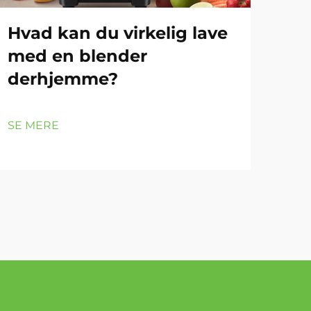
Hvad kan du virkelig lave
Kø
med en blender
bl
derhjemme?
pa
ma
SE MERE
SE 