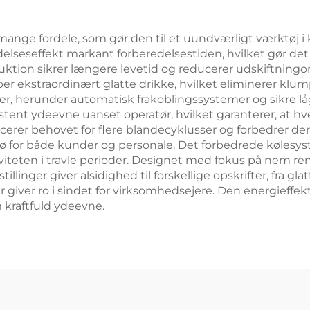
er mange fordele, som gør den til et uundværligt værktøj
elseseffekt markant forberedelsestiden, hvilket gør det
truktion sikrer længere levetid og reducerer udskiftnin
 ekstraordinært glatte drikke, hvilket eliminerer klump
r, herunder automatisk frakoblingssystemer og sikre låg
tent ydeevne uanset operatør, hvilket garanterer, at hver
erer behovet for flere blandecyklusser og forbedrer derm
jø for både kunder og personale. Det forbedrede køles
iteten i travle perioder. Designet med fokus på nem re
llinger giver alsidighed til forskellige opskrifter, fra gl
 giver ro i sindet for virksomhedsejere. Den energieffek
 kraftfuld ydeevne.