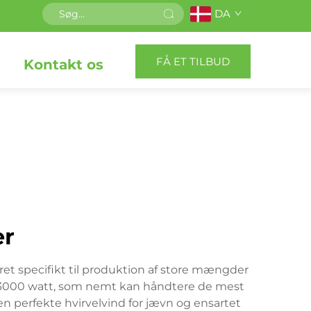
DA
FÅ ET TILBUD
Kontakt os
er
et specifikt til produktion af store mængder
til 3000 watt, som nemt kan håndtere de mest
den perfekte hvirvelvind for jævn og ensartet