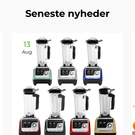
Seneste nyheder
13
Aug