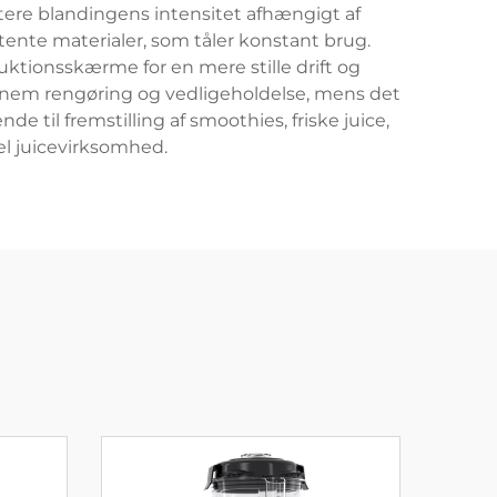
stere blandingens intensitet afhængigt af
stente materialer, som tåler konstant brug.
uktionsskærme for en mere stille drift og
r nem rengøring og vedligeholdelse, mens det
e til fremstilling af smoothies, friske juice,
el juicevirksomhed.