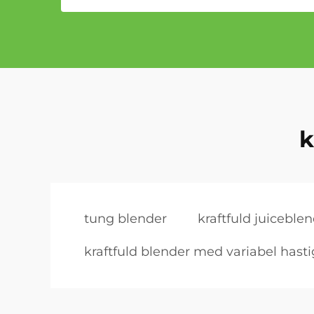
k
tung blender
kraftfuld juiceble
kraftfuld blender med variabel hast