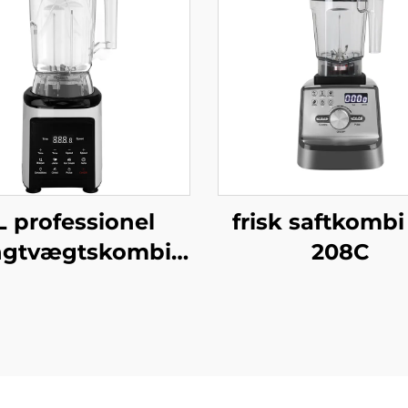
L professionel
frisk saftkombi
ngtvægtskombi
208C
HS-360C