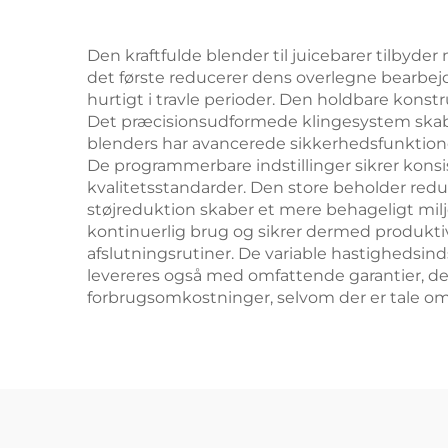
Den kraftfulde blender til juicebarer tilbyd
det første reducerer dens overlegne bearbejd
hurtigt i travle perioder. Den holdbare kons
Det præcisionsudformede klingesystem skaber
blenders har avancerede sikkerhedsfunktione
De programmerbare indstillinger sikrer konsis
kvalitetsstandarder. Den store beholder reduc
støjreduktion skaber et mere behageligt mil
kontinuerlig brug og sikrer dermed produktiv
afslutningsrutiner. De variable hastighedsindsti
levereres også med omfattende garantier, der
forbrugsomkostninger, selvom der er tale om