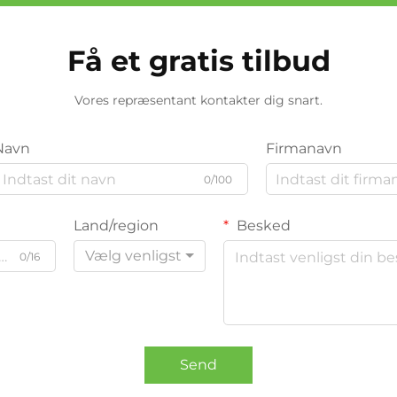
Få et gratis tilbud
Vores repræsentant kontakter dig snart.
Navn
Firmanavn
0/100
Land/region
Besked
Vælg venligst
0/16
Send