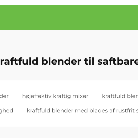
raftfuld blender til saftbar
nder
højeffektiv kraftig mixer
kraftfuld blen
ighed
kraftfuld blender med blades af rustfrit 