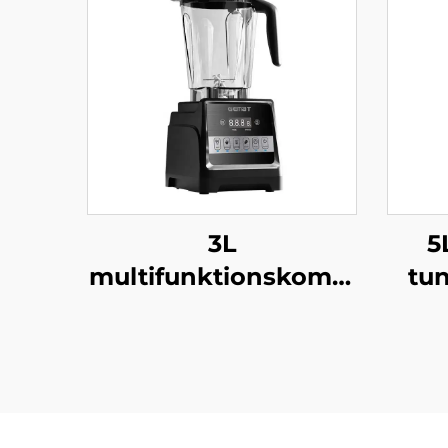
3L
5
multifunktionskombi
tu
HS-226C