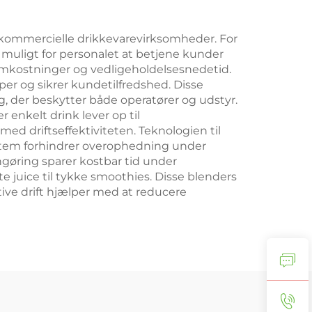
 i kommercielle drikkevarevirksomheder. For
 muligt for personalet at betjene kunder
gomkostninger og vedligeholdelsesnedetid.
er og sikrer kundetilfredshed. Disse
, der beskytter både operatører og udstyr.
 enkelt drink lever op til
ed driftseffektiviteten. Teknologien til
ystem forhindrer overophedning under
ngøring sparer kostbar tid under
atte juice til tykke smoothies. Disse blenders
tive drift hjælper med at reducere