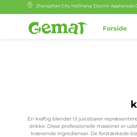
Zhongshan City HaiShang Electric Appliances C
Forside
k
En kraftig blender til juicebarer repræsent
drikke. Disse professionelle maskiner er uds
krævende ingredienser. De forstærkede blades