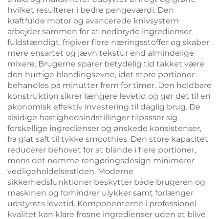
hvilket resulterer i bedre pengeværdi. Den
kraftfulde motor og avancerede knivsystem
arbejder sammen for at nedbryde ingredienser
fuldstændigt, frigiver flere næringsstoffer og skaber
mere ensartet og jævn tekstur end almindelige
mixere. Brugerne sparer betydelig tid takket være
den hurtige blandingsevne, idet store portioner
behandles på minutter frem for timer. Den holdbare
konstruktion sikrer længere levetid og gør det til en
økonomisk effektiv investering til daglig brug. De
alsidige hastighedsindstillinger tilpasser sig
forskellige ingredienser og ønskede konsistenser,
fra glat saft til tykke smoothies. Den store kapacitet
reducerer behovet for at blande i flere portioner,
mens det nemme rengøringsdesign minimerer
vedligeholdelsestiden. Moderne
sikkerhedsfunktioner beskytter både brugeren og
maskinen og forhindrer ulykker samt forlænger
udstyrets levetid. Komponenterne i professionel
kvalitet kan klare frosne ingredienser uden at blive