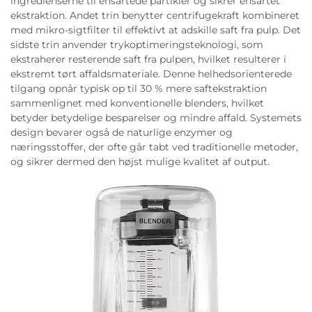
ingredienserne til ensartede partikler og sikrer ensartet
ekstraktion. Andet trin benytter centrifugekraft kombineret
med mikro-sigtfilter til effektivt at adskille saft fra pulp. Det
sidste trin anvender trykoptimeringsteknologi, som
ekstraherer resterende saft fra pulpen, hvilket resulterer i
ekstremt tørt affaldsmateriale. Denne helhedsorienterede
tilgang opnår typisk op til 30 % mere saftekstraktion
sammenlignet med konventionelle blenders, hvilket
betyder betydelige besparelser og mindre affald. Systemets
design bevarer også de naturlige enzymer og
næringsstoffer, der ofte går tabt ved traditionelle metoder,
og sikrer dermed den højst mulige kvalitet af output.