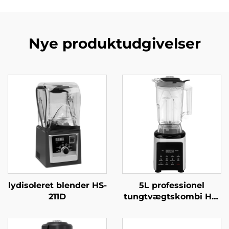
Nye produktudgivelser
lydisoleret blender HS-
5L professionel
211D
tungtvægtskombi HS-
360C