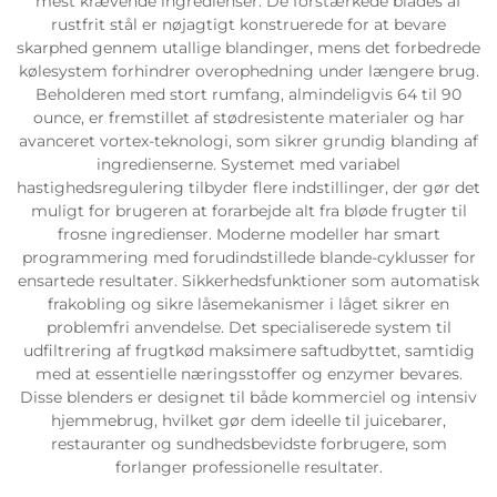
mest krævende ingredienser. De forstærkede blades af
rustfrit stål er nøjagtigt konstruerede for at bevare
skarphed gennem utallige blandinger, mens det forbedrede
kølesystem forhindrer overophedning under længere brug.
Beholderen med stort rumfang, almindeligvis 64 til 90
ounce, er fremstillet af stødresistente materialer og har
avanceret vortex-teknologi, som sikrer grundig blanding af
ingredienserne. Systemet med variabel
hastighedsregulering tilbyder flere indstillinger, der gør det
muligt for brugeren at forarbejde alt fra bløde frugter til
frosne ingredienser. Moderne modeller har smart
programmering med forudindstillede blande-cyklusser for
ensartede resultater. Sikkerhedsfunktioner som automatisk
frakobling og sikre låsemekanismer i låget sikrer en
problemfri anvendelse. Det specialiserede system til
udfiltrering af frugtkød maksimere saftudbyttet, samtidig
med at essentielle næringsstoffer og enzymer bevares.
Disse blenders er designet til både kommerciel og intensiv
hjemmebrug, hvilket gør dem ideelle til juicebarer,
restauranter og sundhedsbevidste forbrugere, som
forlanger professionelle resultater.