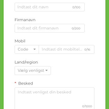
0/100
Firmanavn
0/200
Mobil
Code
0/16
Land/region
Vælg venligst
Besked
0/1000