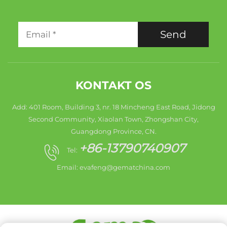
Send
KONTAKT OS
Add: 401 Room, Building 3, nr. 18 Mincheng East Road, Jidong
Second Community, Xiaolan Town, Zhongshan City,
Guangdong Province, CN.
+86-13790740907
Tel:
Email:
evafeng@gematchina.com