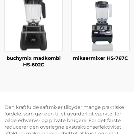
buchymix madkombi
miksermixer HS-767C
HS-602C
Den kraftfulde saftmixer tilbyder mange praktiske
fordele, som gør den til et uvurderligt værktøj for
både erhvervs- og private brugere. For det første
reducerer den overlegne ekstraktionseffektivitet
affald og maksimerer udbyttet af frugt og grønt,