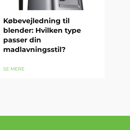
Købevejledning til
Hv
blender: Hvilken type
nø
passer din
hj
madlavningsstil?
SE 
SE MERE