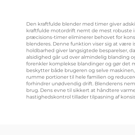
Den kraftfulde blender med timer giver adski
kraftfulde motordrift nemt de mest robuste 
præcisions-timer eliminerer behovet for kon
blenderes. Denne funktion viser sig at være i
holdbarhed giver langsigtede besparelser, d
alsidighed går ud over almindelig blanding og 
forenkler komplekse blandinger og gør det mu
beskytter både brugeren og selve maskinen,
rumme portioner til hele familien og reducer
forhindrer unødvendig drift. Blenderens nemm
brug. Dens evne til sikkert at håndtere varm
hastighedskontrol tillader tilpasning af konsi