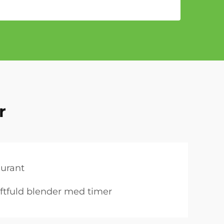
r
aurant
ftfuld blender med timer