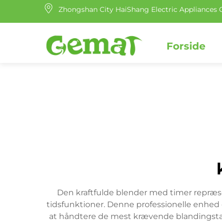
Zhongshan City HaiShang Electric Appliances C
Forside
Den kraftfulde blender med timer repræ
tidsfunktioner. Denne professionelle enhed er
at håndtere de mest krævende blandingstas