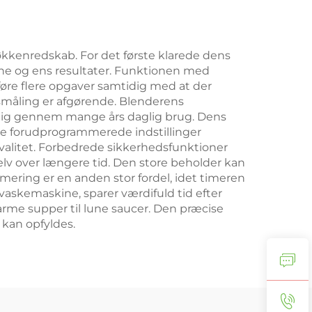
køkkenredskab. For det første klarede dens
vne og ens resultater. Funktionen med
øre flere opgaver samtidig med at der
dsmåling er afgørende. Blenderens
delig gennem mange års daglig brug. Dens
e. De forudprogrammerede indstillinger
kvalitet. Forbedrede sikkerhedsfunktioner
v over længere tid. Den store beholder kan
mering er en anden stor fordel, idet timeren
vaskemaskine, sparer værdifuld tid efter
arme supper til lune saucer. Den præcise
 kan opfyldes.