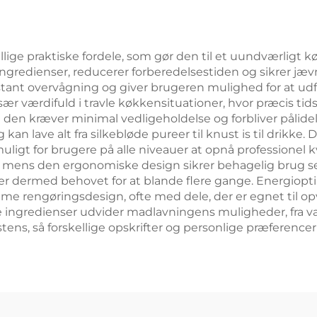
llige praktiske fordele, som gør den til et uundværligt 
ingredienser, reducerer forberedelsestiden og sikrer jæ
stant overvågning og giver brugeren mulighed for at udf
sær værdifuld i travle køkkensituationer, hvor præcis ti
a den kræver minimal vedligeholdelse og forbliver påli
kan lave alt fra silkebløde pureer til knust is til drikk
ligt for brugere på alle niveauer at opnå professionel 
 mens den ergonomiske design sikrer behagelig brug sel
er dermed behovet for at blande flere gange. Energiopti
e rengøringsdesign, ofte med dele, der er egnet til op
e ingredienser udvider madlavningens muligheder, fra v
stens, så forskellige opskrifter og personlige præferencer