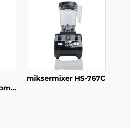
miksermixer HS-767C
kombi