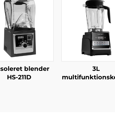
isoleret blender
3L
HS-211D
multifunktions
HS-226C