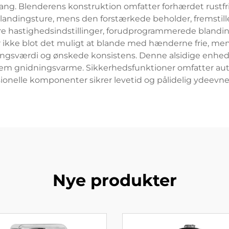
ng. Blenderens konstruktion omfatter forhærdet rustfrit 
ndingsture, mens den forstærkede beholder, fremstillet a
ere hastighedsindstillinger, forudprogrammerede blandin
 ikke blot det muligt at blande med hænderne frie, men
ingsværdi og ønskede konsistens. Denne alsidige enhed e
gnidningsvarme. Sikkerhedsfunktioner omfatter automa
ionelle komponenter sikrer levetid og pålidelig ydeevne
Nye produkter