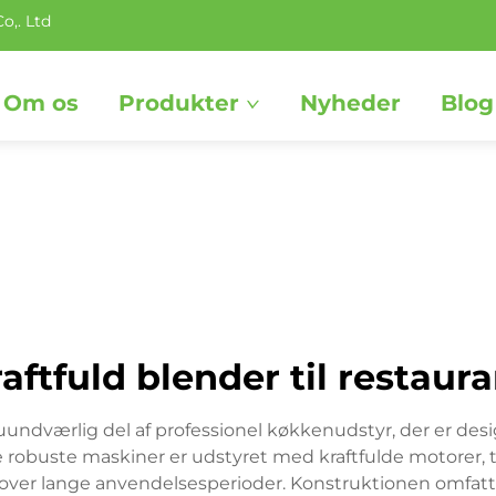
o,. Ltd
Om os
Produkter
Nyheder
Blog
aftfuld blender til restaur
n uundværlig del af professionel køkkenudstyr, der er des
 robuste maskiner er udstyret med kraftfulde motorer, ty
e over lange anvendelsesperioder. Konstruktionen omfatter