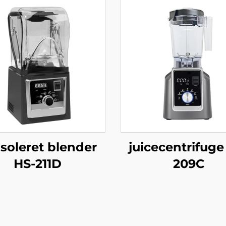
isoleret blender
juicecentrifuge
HS-211D
209C