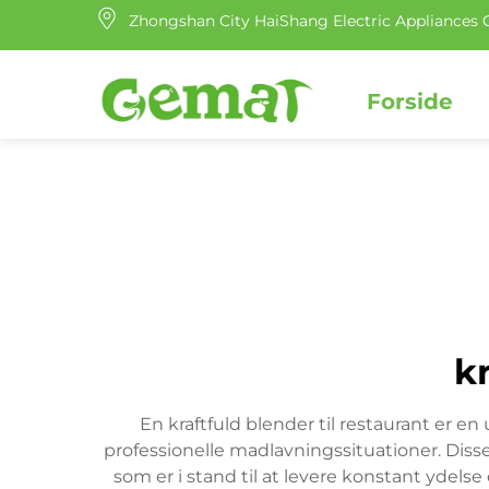
Zhongshan City HaiShang Electric Appliances C
Forside
kr
En kraftfuld blender til restaurant er e
professionelle madlavningssituationer. Disse
som er i stand til at levere konstant ydels