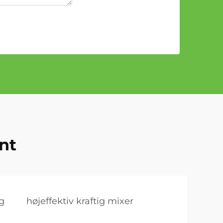
ant
lg
højeffektiv kraftig mixer