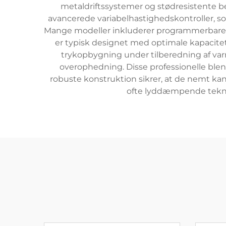
metaldriftssystemer og stødresistente b
avancerede variabelhastighedskontroller, som
Mange modeller inkluderer programmerbare inds
er typisk designet med optimale kapacitet
trykopbygning under tilberedning af var
overophedning. Disse professionelle blend
robuste konstruktion sikrer, at de nemt ka
ofte lyddæmpende teknolo