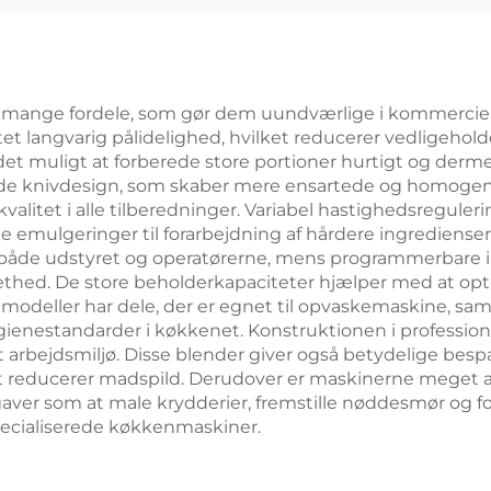
er mange fordele, som gør dem uundværlige i kommercielle
et langvarig pålidelighed, hvilket reducerer vedligehol
 det muligt at forberede store portioner hurtigt og der
rede knivdesign, som skaber mere ensartede og homoge
valitet i alle tilberedninger. Variabel hastighedsreguler
kate emulgeringer til forarbejdning af hårdere ingredien
både udstyret og operatørerne, mens programmerbare ind
rtethed. De store beholderkapaciteter hjælper med at op
 modeller har dele, der er egnet til opvaskemaskine, sam
ienestandarder i køkkenet. Konstruktionen i professione
 arbejdsmiljø. Disse blender giver også betydelige besp
lket reducerer madspild. Derudover er maskinerne meget a
aver som at male krydderier, fremstille nøddesmør og fo
specialiserede køkkenmaskiner.