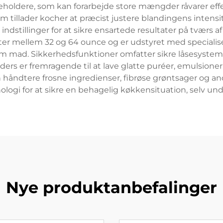
eholdere, som kan forarbejde store mængder råvarer effe
 tillader kocher at præcist justere blandingens intensit
tillinger for at sikre ensartede resultater på tværs af
er mellem 32 og 64 ounce og er udstyret med specialise
m mad. Sikkerhedsfunktioner omfatter sikre låsesysteme
ers er fremragende til at lave glatte puréer, emulsioner,
n håndtere frosne ingredienser, fibrøse grøntsager og an
gi for at sikre en behagelig køkkensituation, selv und
Nye produktanbefalinger