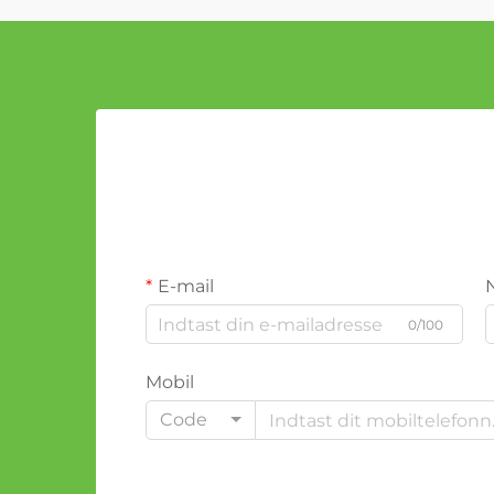
E-mail
0/100
Mobil
Code