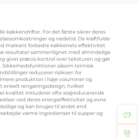
 køkkendrifter. For det første sikrer deres
delsesomkostninger og nedetid. De kraftfulde
med markant forbedre køkkenets effektivitet
ne resultater sammenlignet med almindelige
ing giver præcis kontrol over teksturen og gør
ser. Sikkerhedsfunktioner såsom termisk
stillinger reducerer risikoen for
timere produktion i høje voluminer og
t enkelt rengøringsdesign, hvilket
l kvalitet inkluderer ofte støjreducerende
arelser ved deres energieffektivitet og evne
lsidige og kan bruges til andet end
rarbejde varme ingredienser til supper og