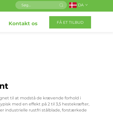
DA
FÅ ET TILBUD
Kontakt os
ant
ignet til at modstå de krævende forhold i
pisk med en effekt på 2 til 3,5 hestekræfter,
 industrielle rustfri stålblade, forstærkede