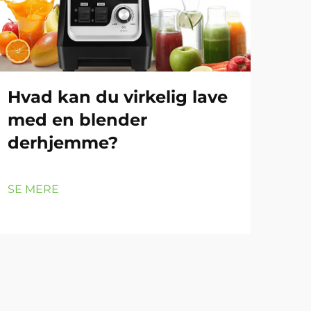
Hvad kan du virkelig lave
Kø
med en blender
bl
derhjemme?
pa
ma
SE MERE
SE 