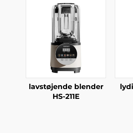
lavstøjende blender
lyd
HS-211E