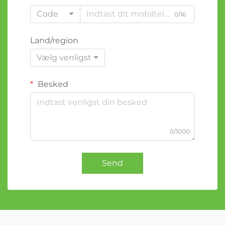
Code
0/16
Land/region
Vælg venligst
Besked
0/1000
Send