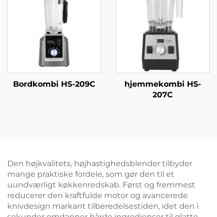
Bordkombi HS-209C
hjemmekombi HS-
207C
Den højkvalitets, højhastighedsblender tilbyder
mange praktiske fordele, som gør den til et
uundværligt køkkenredskab. Først og fremmest
reducerer den kraftfulde motor og avancerede
knivdesign markant tilberedelsestiden, idet den i
sekunder omdanner hårde ingredienser til glatte