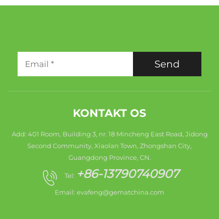
Send
KONTAKT OS
Add: 401 Room, Building 3, nr. 18 Mincheng East Road, Jidong
Second Community, Xiaolan Town, Zhongshan City,
Guangdong Province, CN.
+86-13790740907
Tel:
Email:
evafeng@gematchina.com