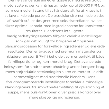
Denne avancerede enhed er udstyret med et kraftfuldt
motorsystem, der kan nå hastigheder op til 35.000 RPM, og
som dermed er i stand til at håndtere alt fra at knuse is til
at lave silkebløde pureer. De præcisionsfremstillede blades
af rustfrit stål er designet med seks skæreflader, hvilket
sikrer optimal kontakt med ingredienserne for konsistente
resultater. Blenderens intelligente
hastighedsstyringssystem tilbyder variable indstillinger,
som gør det muligt for brugeren at finjustere
blandingprocessen for forskellige ingredienser og ønskede
resultater. Den er bygget med premium materialer og
inkluderer en stor BPA-fri beholder, som er perfekt til både
familieportioner og kommerciel brug. Det avancerede
kølesystem forhindrer overophedning under længere brug,
mens støjreduktionsteknologien sikrer en mere stille drift
sammenlignet med traditionelle blenders. Dens
forudprogrammerede indstillinger forenkler almindelige
blandingstasks, fra smoothiefremstilling til opvarmning af
suppe, mens puls-funktionen giver præcis kontrol over
mere skrøbelige ingredienser.