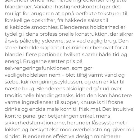
blandinger. Variabel hastighedskontrol gør det
muligt for brugeren at opnå perfekte teksturer til
forskellige opskrifter, fra hakkede salsas til
silkebløde smoothies. Blenderens holdbarhed er
tydelig i dens professionelle konstruktion, der sikrer
årsvis pålidelig ydeevne, selv ved daglig brug. Den
store beholderkapacitet eliminerer behovet for at
blande i flere portioner, hvilket sparer både tid og
energi. Brugerne sætter pris på
selvrengøringsfunktionen, som gør
vedligeholdelsen nem – blot tilføj varmt vand og
sæbe, kør rengøringscyklussen, og den er klar til
næste brug. Blenderens alsidighed går ud over
traditionelle blandingstasks, idet den kan håndtere
varme ingredienser til supper, knuse is til frosne
drinks og endda male korn til frisk mel. Det intuitive
kontrolpanel gør betjeningen enkel, mens
sikkerhedsfunktionerne, herunder låsesystemet i
lokket og beskyttelse mod overbelastning, giver ro i
sindet. Blenderens effektive design minimerer