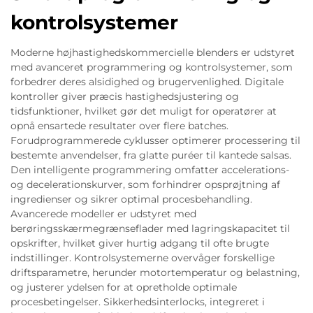
kontrolsystemer
Moderne højhastighedskommercielle blenders er udstyret
med avanceret programmering og kontrolsystemer, som
forbedrer deres alsidighed og brugervenlighed. Digitale
kontroller giver præcis hastighedsjustering og
tidsfunktioner, hvilket gør det muligt for operatører at
opnå ensartede resultater over flere batches.
Forudprogrammerede cyklusser optimerer processering til
bestemte anvendelser, fra glatte puréer til kantede salsas.
Den intelligente programmering omfatter accelerations-
og decelerationskurver, som forhindrer opsprøjtning af
ingredienser og sikrer optimal procesbehandling.
Avancerede modeller er udstyret med
berøringsskærmegrænseflader med lagringskapacitet til
opskrifter, hvilket giver hurtig adgang til ofte brugte
indstillinger. Kontrolsystemerne overvåger forskellige
driftsparametre, herunder motortemperatur og belastning,
og justerer ydelsen for at opretholde optimale
procesbetingelser. Sikkerhedsinterlocks, integreret i