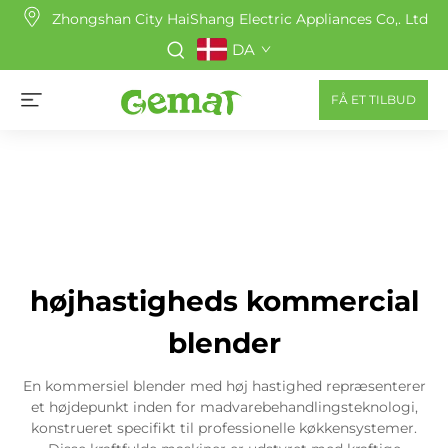
Zhongshan City HaiShang Electric Appliances Co,. Ltd
DA
FÅ ET TILBUD
højhastigheds kommercial
blender
En kommersiel blender med høj hastighed repræsenterer
et højdepunkt inden for madvarebehandlingsteknologi,
konstrueret specifikt til professionelle køkkensystemer.