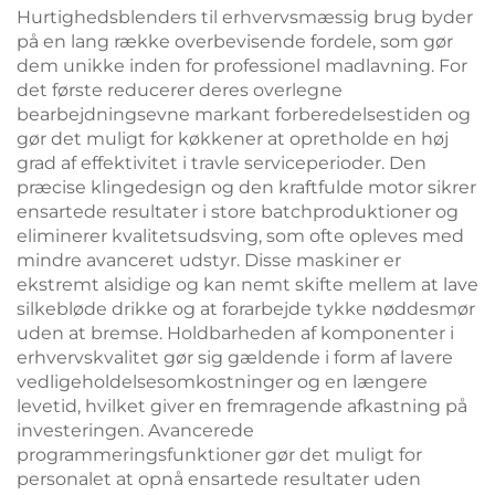
Hurtighedsblenders til erhvervsmæssig brug byder
på en lang række overbevisende fordele, som gør
dem unikke inden for professionel madlavning. For
det første reducerer deres overlegne
bearbejdningsevne markant forberedelsestiden og
gør det muligt for køkkener at opretholde en høj
grad af effektivitet i travle serviceperioder. Den
præcise klingedesign og den kraftfulde motor sikrer
ensartede resultater i store batchproduktioner og
eliminerer kvalitetsudsving, som ofte opleves med
mindre avanceret udstyr. Disse maskiner er
ekstremt alsidige og kan nemt skifte mellem at lave
silkebløde drikke og at forarbejde tykke nøddesmør
uden at bremse. Holdbarheden af komponenter i
erhvervskvalitet gør sig gældende i form af lavere
vedligeholdelsesomkostninger og en længere
levetid, hvilket giver en fremragende afkastning på
investeringen. Avancerede
programmeringsfunktioner gør det muligt for
personalet at opnå ensartede resultater uden