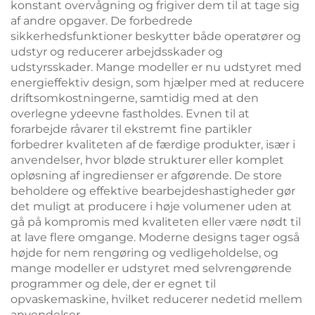
konstant overvågning og frigiver dem til at tage sig
af andre opgaver. De forbedrede
sikkerhedsfunktioner beskytter både operatører og
udstyr og reducerer arbejdsskader og
udstyrsskader. Mange modeller er nu udstyret med
energieffektiv design, som hjælper med at reducere
driftsomkostningerne, samtidig med at den
overlegne ydeevne fastholdes. Evnen til at
forarbejde råvarer til ekstremt fine partikler
forbedrer kvaliteten af de færdige produkter, især i
anvendelser, hvor bløde strukturer eller komplet
opløsning af ingredienser er afgørende. De store
beholdere og effektive bearbejdeshastigheder gør
det muligt at producere i høje volumener uden at
gå på kompromis med kvaliteten eller være nødt til
at lave flere omgange. Moderne designs tager også
højde for nem rengøring og vedligeholdelse, og
mange modeller er udstyret med selvrengørende
programmer og dele, der er egnet til
opvaskemaskine, hvilket reducerer nedetid mellem
anvendelser.