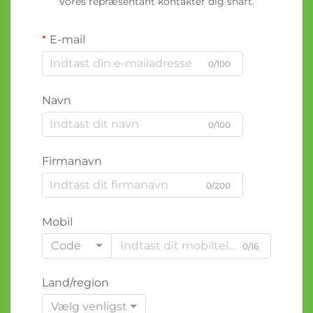
Vores repræsentant kontakter dig snart.
E-mail
0/100
Navn
0/100
Firmanavn
0/200
Mobil
Code
0/16
Land/region
Vælg venligst