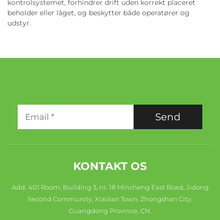
kontrolsystemet, forhindrer drift uden korrekt placeret
beholder eller låget, og beskytter både operatører og
udstyr.
Send
KONTAKT OS
Add: 401 Room, Building 3, nr. 18 Mincheng East Road, Jidong
Second Community, Xiaolan Town, Zhongshan City,
Guangdong Province, CN.