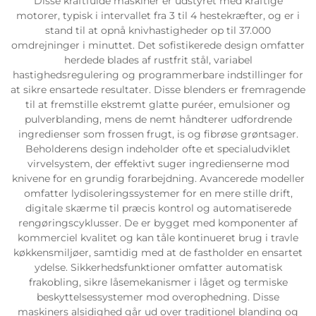
Disse kraftfulde maskiner er udstyret med kraftige
motorer, typisk i intervallet fra 3 til 4 hestekræfter, og er i
stand til at opnå knivhastigheder op til 37.000
omdrejninger i minuttet. Det sofistikerede design omfatter
herdede blades af rustfrit stål, variabel
hastighedsregulering og programmerbare indstillinger for
at sikre ensartede resultater. Disse blenders er fremragende
til at fremstille ekstremt glatte puréer, emulsioner og
pulverblanding, mens de nemt håndterer udfordrende
ingredienser som frossen frugt, is og fibrøse grøntsager.
Beholderens design indeholder ofte et specialudviklet
virvelsystem, der effektivt suger ingredienserne mod
knivene for en grundig forarbejdning. Avancerede modeller
omfatter lydisoleringssystemer for en mere stille drift,
digitale skærme til præcis kontrol og automatiserede
rengøringscyklusser. De er bygget med komponenter af
kommerciel kvalitet og kan tåle kontinueret brug i travle
køkkensmiljøer, samtidig med at de fastholder en ensartet
ydelse. Sikkerhedsfunktioner omfatter automatisk
frakobling, sikre låsemekanismer i låget og termiske
beskyttelsessystemer mod overophedning. Disse
maskiners alsidighed går ud over traditionel blanding og