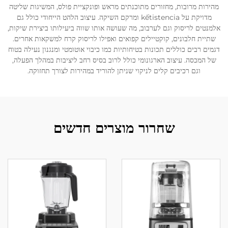
מהירות מרובות, מחזורים מתוכנתים מראש ופונקציית פולס, המשיגות שליטה
מדויקת על kếtistencia ומרקם השיקה. עיצוב הלהט הייחודי כולל גם
אלמנטים לריסוק וגם לערבוב, מה שעושה אותו שווה ביעילותו ביצירת שיקות,
שתיית חלבונים, קוקטיילים קפואים ואפילו לריסוק קרח למשקאות אחרים.
דגמים רבים כוללים תכונות בטיחותיות כמו כיבוי אוטומטי ומנגנון נעילה בטוח
של המכסה. עיצוב הארגונומי כולל לרוב בסיס רחב ליציבות במהלך הפעלה,
וגם רכיבים קלים לניקוי שניתן להוריד במהירות לצורך תחזוקה.
שחרור מוצרים חדשים