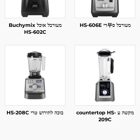
מעורבל ס무די HS-606E
מעורבל אוכל Buchymix
HS-602C
מקשה ע countertop HS-
בוכה לתירוש טרי HS-208C
209C