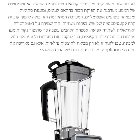
בעיבוד שגרתי של קרח ומרכיבים קפואים. טכנולוגיית החישה האינטליגנטית
של המנוע מעדכנת את תפוקת הכוח בהתאם לעומס, ומונעת סתימות
ומבטיחה ביצועים אופטימליים. המערכת המתקדמת הזו יכולה להפוך קוביות
קרח לקונסיסטנציה של שלג בפחות משניות, תוך שמירה על הטמפרטורה
האידיאלית לשתייה קפואה. אספהת הלהבים עוצבה כך שתיצור נקודות מגע
מרובות עם המרכיבים הקפואים, כדי למקסם את היעילות ולמזער את הנזק
למכונה. טכנולוגיה זו לא רק מביאה לתוצאות עילאיות, אלא גם מאריכה את
חיי המ appliance על ידי ניהול חכם של הכוח החשמלי.