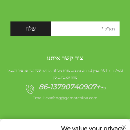
שלח
צור קשר איתנו
Add: חדר 401, בניין 3, רחוב מינצ'נג מזרח מס' 18, קהילה שנייה ג'ידונג, עיר ז'ונשאן,
מחוז גואנגדונג, סין
+86-13790740907
טל:
Email:
evafeng@gematchina.com
We value your privacy