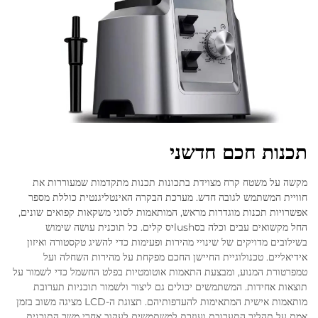
תכנות חכם חדשני
מקשה על משטח קרח מצוידת בתכונות תכנות מתקדמות שמעוררות את
חוויית המשתמש לגובה חדש. מערכת הבקרה האינטליגנטית כוללת מספר
אפשרויות תכנות מוגדרות מראש, המותאמות לסוגי משקאות קפואים שונים,
החל מקשואים עבים וכלה בסlushיס קלים. כל תוכנית עושה שימוש
בשילובים מדויקים של שינויי מהירות ופעימות כדי להשיג טקסטורה ואיזון
אידיאליים. טכנולוגיית החיישן החכם מפקחת על מהירות השחלה ועל
טמפרטורת המנוע, ומבצעת התאמות אוטומטיות בפלט החשמל כדי לשמור על
תוצאות אחידות. המשתמשים יכולים גם ליצור ולשמור תוכניות תערובת
מותאמות אישית המתאימות להעדפותיהם. תצוגת ה-LCD מציגה משוב בזמן
אמת על תהליך התערובת ועוזרת למשתמשים לעקוב אחרי משך התוכנית.