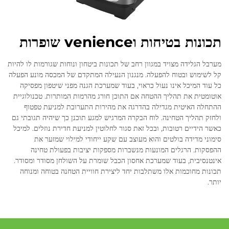
תכונות בטיחות וvenience שופרות
מערבל הגלידה מצויד במגוון רחב של תכונות ביטחון ונוחות שגורמות לו להיות
קל לשימוש ובטוח להפעלה. מנגנון הנעילה המתקדם של המכסה מונע הפעלה
כל עוד המיכל אינו נעול כראוי, בעוד שמערכת הגנה מפני שיטפון מפסיקה
אוטומטית את תהליך ההטחה אם התוכן חורג מהרמות המותרות. טכנולוגיית
ההתחלה האיטית מגדילה בהדרגה את מהירות התערובת למניעת טפטוף
ולחזק תהליך הטחינה. לוח הבקרה המרגיש למגע תוכנן כך שיהיה תגובתי גם
כאשר הידיים רטובות, ובכל זאת סגור לחלוטין למניעת חדירת נוזלים. למיכל
סימוני מדידה בולטים והוא מעוצב עם שקע ייחודי למילוי שמזער את
ההפסקות. הרגלים המונעות מנשברות מספקות יציבות בפעולת טחינה
אינטנסיבית, בעוד שמערכת אחסון הכבל שומרת על השולחן מסודר ומסודר.
תכונות מחוכמות אלו משתלבות יחד ליצירת חוויית הטחנה בטוחה ומנוחה
יותר.