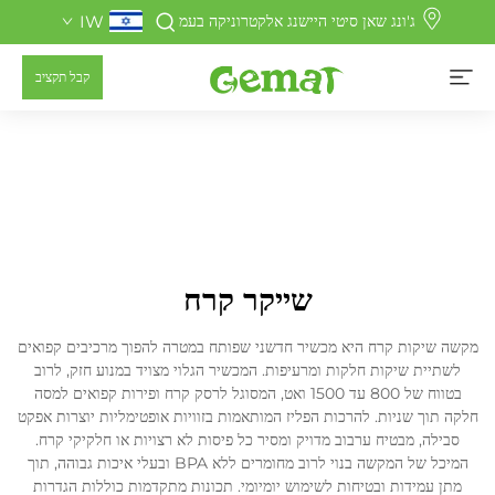
ג'ונג שאן סיטי היישנג אלקטרוניקה בעמ
IW
קבל תקציב
שייקר קרח
מקשה שיקות קרח היא מכשיר חדשני שפותח במטרה להפוך מרכיבים קפואים
לשתיית שיקות חלקות ומרעיפות. המכשיר הגלוי מצויד במנוע חזק, לרוב
בטווח של 800 עד 1500 ואט, המסוגל לרסק קרח ופירות קפואים למסה
חלקה תוך שניות. להרכות הפליז המותאמות בזוויות אופטימליות יוצרות אפקט
סבילה, מבטיח ערבוב מדויק ומסיר כל פיסות לא רצויות או חלקיקי קרח.
המיכל של המקשה בנוי לרוב מחומרים ללא BPA ובעלי איכות גבוהה, תוך
מתן עמידות ובטיחות לשימוש יומיומי. תכונות מתקדמות כוללות הגדרות