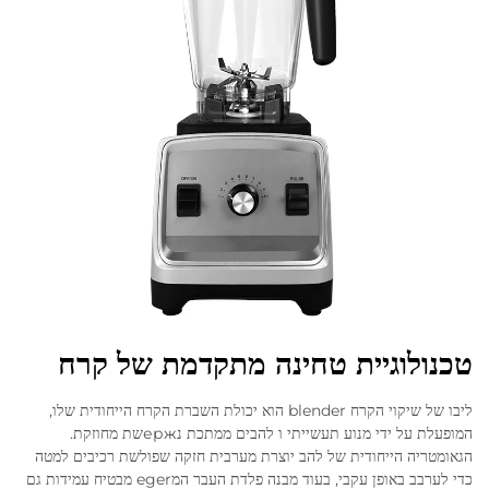
טכנולוגיית טחינה מתקדמת של קרח
ליבו של שיקוי הקרח blender הוא יכולת השברת הקרח הייחודית שלו,
המופעלת על ידי מנוע תעשייתי ו להבים ממתכת נержשת מחוזקת.
הגאומטריה הייחודית של להב יוצרת מערבית חזקה שפולשת רכיבים למטה
כדי לערבב באופן עקבי, בעוד מבנה פלדת העבר המeger מבטיח עמידות גם