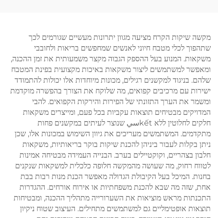
מקשה שיקות הקרח מציעה מגוון יתרונות מעשיים שגורמים לכך
שתהפוך לכלי מטבח חיוני לאנשים שמחפשים בריאות ולחובבי
משקאות. המנוע בעל ההספק הגבוה מקצר משמעותית את זמן ההכנה,
ומאפשר למשתמשים ליצור משקאות באיכות מקצועית בפינת המטבח
שלהם. בניגוד למקשנים רגילים, מכונות מיוחדות אלו יכולות להתמודד
ישירות עם מרכיבים קפואים, מה שלוקח את הצורך בהפשרה מוקדמת
ומשמר את הערך התזונתי של הפירות והירקות הקפואים. להבי
המדויקים מבטיחים תוצאות עקביות בכל פעם, ומייצרים משקאות
חלקים לחלוטין ללא kếtسي שנוצר לעיתים במקשנים פחות
מתקדמים. המשתמשים מעריכים את גיוון השימוש במכונות אלו, שכן
ניתן בקלות לעבור ביניהן להכנת שיקות בוקר בריאותיות, משקאות
חלבון בצהריים, וקוקטיילים בערב. הבנייה העמידה מבטיחה אמינות
לטווח רחוק, מה שעושה מהמקשה חלופה כלכלית למשקאות שנקנים
בחנות. המיכל בעל הקיבולת הגדולה מאפשר הכנת מנות רבות בבת
אחת, שזה מה שבא להכנת משפחתיות או אירוח אורחים. ההגדרות
התכנתות מראש מוציאות את השערורייה מתהליך ההכנה, ומבטיחות
תוצאות אופטימליים גם למשתמשים מתחילים. העיצוב שטוח ניקיון