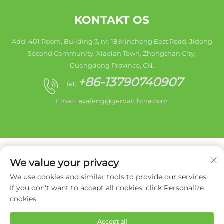
KONTAKT OS
Add: 401 Room, Building 3, nr. 18 Mincheng East Road, Jidong
Second Community, Xiaolan Town, Zhongshan City,
Guangdong Province, CN.
+86-13790740907
Tel:
Email:
evafeng@gematchina.com
We value your privacy
We use cookies and similar tools to provide our services.
Copyright © 2025 Zhongshan City HaiShang Electric
If you don't want to accept all cookies, click Personalize
Appliances Co,. Ltd. Alle rettigheder forbeholdes. -
cookies.
Privatlivspolitik
Accept all