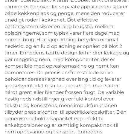
under udendørsaktiviteter. Dobbeltfunktionaliteten
eliminerer behovet for separate apparater og sparer
både køkkenplads og penge, mens den reducerer
unødigt roder i køkkenet. Det effektive
batterisystem sikrer en lang brugstid mellem
opladningerne, som typisk varer flere dage med
normal brug. Hurtigopladning betyder minimal
nedetid, og en fuld opladning er opnået på blot 2
timer. Enhedens tætte design forhindrer lækage og
gør rengøring nem, med komponenter, der er
kompatible med opvaskemaskine og nemt kan
demonteres. De præcisionsfremstillede knive
beholder deres skarphed over lang tid og leverer
konsekvent glat resultat, uanset om man safter
hårdt grønt eller blender frossen frugt. De variable
hastighedsindstillinger giver fuld kontrol over
tekstur og konsistens, mens impulsfunktionen
tilbyder præcis kontrol til specifikke opskrifter. Den
generøse beholderkapacitet er perfekt til
enkeltporsioner og er samtidig kompakt nok til
nem opbevaring og transport. Enhedens