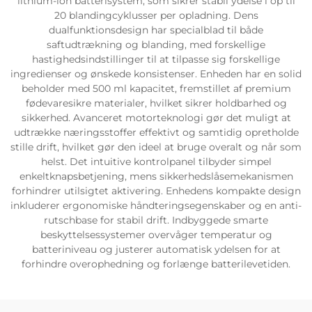
lithium-ion batterisystem, som sikrer stabil ydelse i op til
20 blandingcyklusser per opladning. Dens
dualfunktionsdesign har specialblad til både
saftudtrækning og blanding, med forskellige
hastighedsindstillinger til at tilpasse sig forskellige
ingredienser og ønskede konsistenser. Enheden har en solid
beholder med 500 ml kapacitet, fremstillet af premium
fødevaresikre materialer, hvilket sikrer holdbarhed og
sikkerhed. Avanceret motorteknologi gør det muligt at
udtrække næringsstoffer effektivt og samtidig opretholde
stille drift, hvilket gør den ideel at bruge overalt og når som
helst. Det intuitive kontrolpanel tilbyder simpel
enkeltknapsbetjening, mens sikkerhedslåsemekanismen
forhindrer utilsigtet aktivering. Enhedens kompakte design
inkluderer ergonomiske håndteringsegenskaber og en anti-
rutschbase for stabil drift. Indbyggede smarte
beskyttelsessystemer overvåger temperatur og
batteriniveau og justerer automatisk ydelsen for at
forhindre overophedning og forlænge batterilevetiden.