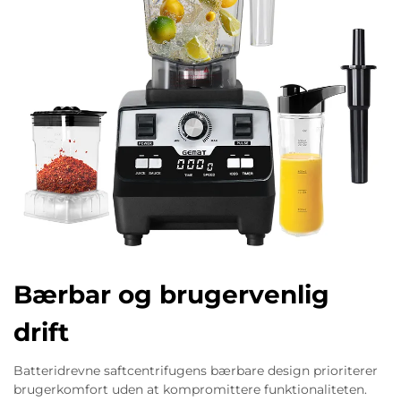
Bærbar og brugervenlig
drift
Batteridrevne saftcentrifugens bærbare design prioriterer
brugerkomfort uden at kompromittere funktionaliteten.