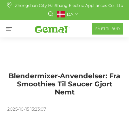
Zhongshan City HaiShang Electric Appliances Co,. Ltd
DA
FÅ ET TILBUD
Blendermixer-Anvendelser: Fra
Smoothies Til Saucer Gjort
Nemt
2025-10-15 13:23:07