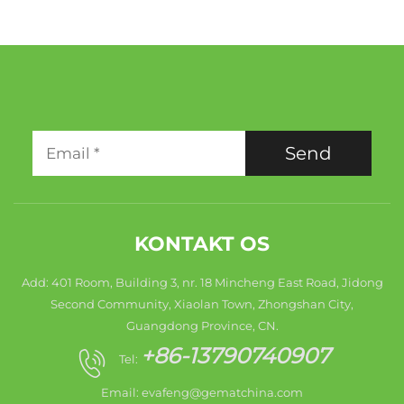
Send
KONTAKT OS
Add: 401 Room, Building 3, nr. 18 Mincheng East Road, Jidong
Second Community, Xiaolan Town, Zhongshan City,
Guangdong Province, CN.
+86-13790740907
Tel:
Email:
evafeng@gematchina.com