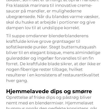
Fra klassisk marinara til innovative creme-
saucer på mandler, er mulighederne
ubegrænsede. Når du blandes varme væsker,
skal du huske at arbejde i portioner og give
dampen lov til at undslippe korrekt.
Til suppe omdanner blenderblanderens
kraftfulde knive grove grøntsager til
sofistikerede puréer. Stegt butternutsquash
bliver til en elegant bisque, mens almindelige
gulerødder og ingefær forvandles til en fin
forret. De kraftfulde blade sikrer, at der ikke er
nogen fiberrige rester tilbage, hvilket
resulterer i en konsistens af restaurantkvalitet
hver gang.
Hjemmelavede dips og smørre
Oprettelse af friske dips og påstrøg bliver
nemt med en blendermixer. Hjemmelavet
hummus opnår den perfekte konsistens, når