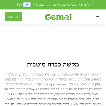
ג'ונג שאן סיטי היישנג אלקטרוניקה בעמ
IW
קבל תקציב
מקשה כבדה מיטבית
המקשה הכבדה האולטימטיבית מייצגת שיא בטכנולוגיית בישול, המשלבת
ביצועים עוצמתיים עם פונקציונליות רב-תכליתית. היא בנויה מהיר עם מנוע
חזק בין 2 ל-3.5 סוס כוח, appliances אלו מקצועיות מסוגלות להתמודד
בקלות עם משימות הקשה ביותר. להבים ממתכת נержשת מוגזמת, לרוב עם
שישה קצות חיתוך בזוויות מדויקות, מסתובבים במהירות של עד 37,000
סל"ד, ומבטיחים תוצאות חלקות ועקביות. המיכל בעובי מוגזם, לרוב עשוי
מחומר טריטן ללא BPA, עמיד בלחצים ובשינויים קיצוניים בטמפרטורה, תוך