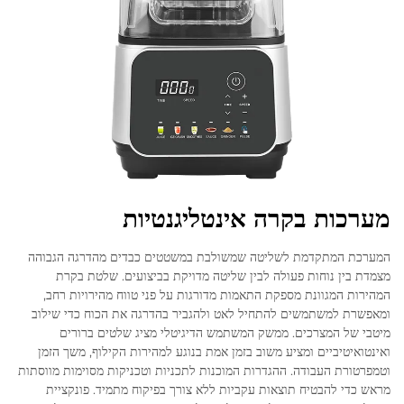
מערכות בקרה אינטליגנטיות
המערכת המתקדמת לשליטה שמשולבת במשטטים כבדים מהדרגה הגבוהה
מצמדת בין נוחות פעולה לבין שליטה מדויקת בביצועים. שלטת בקרת
המהירות המגוונת מספקת התאמות מדורגות על פני טווח מהירויות רחב,
ומאפשרת למשתמשים להתחיל לאט ולהגביר בהדרגה את הכוח כדי שילוב
מיטבי של המצרכים. ממשק המשתמש הדיגיטלי מציג שלטים ברורים
ואינטואיטיביים ומציע משוב בזמן אמת בנוגע למהירות הקילוף, משך הזמן
וטמפרטורת העבודה. ההגדרות המוכנות לתכניות וטכניקות מסוימות מווסתות
מראש כדי להבטיח תוצאות עקביות ללא צורך בפיקוח מתמיד. פונקציית