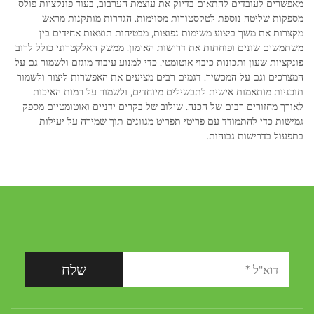
מאפשרים לעובדים להתאים בדיוק את עוצמת הערבוב, בעוד פונקציות פולס
מספקות שליטה נוספת לטקסטורות מסוימות. הגדרות מותקנות מראש
מקצרות את משך ביצוע משימות נפוצות, מבטיחות תוצאות אחידים בין
משתמשים שונים ופוחתות את דרישות האימון. ממשק האלקטרוני כולל לרוב
פונקציות שעון ותכונות כיבוי אוטומטי, כדי למנוע עיבוד מוגזם ולשמור גם על
המצרכים וגם על המכשיר. דגמים רבים מציעים את האפשרות ליצור ולשמור
תוכניות מותאמות אישית לתבשילים מיוחדים, ולשמור על רמות האיכות
לאורך מחזורים רבים של הכנה. שילוב של בקרים ידניים ואוטומטיים מספק
גמישות כדי להתמודד עם פריטי תפריט מגוונים תוך שמירה על יעילות
בתפעול בדרישות גבוהות.
שלח