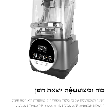
כוח וביצועệuת יוצאת דופן
הפינה האסטרטגית של כל בלנדר מסחרי חזק למסעדות היא הכוח היציב
והיכולות הביצועיות שלו. מכונות מדרגת מסחר אלו מצוידות במנועים