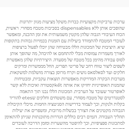
ערכות ערביקות מקצועיות כבדות משקל מציעות מגוון יתרונות
שהופכים אותן ללא dispensables בסביבות מטבח מסחרי. ראשית,
הכוח העיבודי הגבוה שלהן מקטין משמעותית את זמן ההכנה, ומאפשר
לעובדי המטבח להתמודד ביעילות עם הזמנות בכמויות גבוהות בתקופות
שיא. היציבות של המכונות הללו מבטיחה שהן יוכלו לפעול ברציפות
לאורך משמרות עמוסות מבלי להתחמם או להיבהל, מה שהופך אותן
לסוס עבודה מהימן בכל מטבח של מסעדה. היצירתיות שלהן מאפשרת
לשפים ליצור טווח רחב של פריטי תפריט, החל מממשרות ומרקים
חלקים ועד לסאלסאס גושים וקרח מרוסן בצורה מושלמת למשקאות.
מערכות הבקרה המדויקות מאפשרות תוצאות עקביות, ומבטיחות
שהמנות האופייניות יחזיקו את אותה kếtקסטורה ואיכות ללא קשר
לאופרטור שעובד על הערבית. המכונות הללו נבנו תוך התאמה
לסטנדרטים של מטבח מסחרי, עם משטחים וחלקים שetes להוריד
בקלות ולנקות, וכך לעמוד בדרישות הסניטציה החמות. מיכלי הקיבולת
הגבוהה מקטינים את הצורך בבשלות מרובות, ומשפרים את יעילות
תהליך העבודה. דגמים רבים כוללים הגדרות מתוכנתות שניתן להתאימן
למתכונות ספציפיות, וכך להיפטר מהשערות ומזמן הדרכה לעובדים