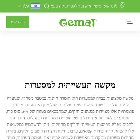
ג'ונג שאן סיטי היישנג אלקטרוניקה בעמ
IW
קבל תקציב
מקשה תעשייתית למסעדות
מקשה מקצועית כבדה למסעדות היא חומרה חיונית במטבח מסחרי, שנועדה
לענות על הדרישות הקשות של פעולות תפעול מזון מקצועיות. מכונות
עוצמתיות אלו מצוידות במנועים חזקים, שמתבטאים בטווח של 3-4 סוס כוח,
המסוגלים לעבד נפחים גדולים של חומרים במהירות וביעילות. הובנו עם
להבים מפליז נירוסטה תעשייתי וחלקים מחוזקים, ניתן להשתמש במקשאות
אלו להטחת קרח ופירות קפואים, ערבוב ירקות ויצירת רוטבים חלקים. בקרת
מהירות משתנה מתקדמת מאפשרת לשפים לכוונן את עוצמת הערבוב, בעוד