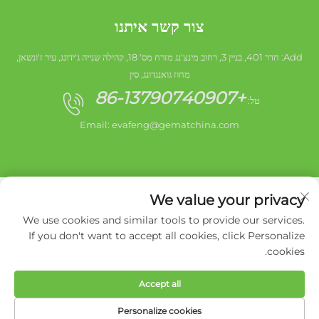
צור קשר איתנו
Add: חדר 401, בניין 3, רחוב מינצ'נג מזרח מס' 18, קהילה שנייה ג'ידונג, עיר ז'ונשאן,
מחוז גואנגדונג, סין
+86-13790740907
טל:
Email:
evafeng@gematchina.com
We value your privacy
We use cookies and similar tools to provide our services.
If you don't want to accept all cookies, click Personalize
כל הזכויות שמורות © 2025 לג'ונג שאן סיטי היישנג אלקטרוניקה בעמ -
cookies.
מדיניותICY
Accept all
Personalize cookies