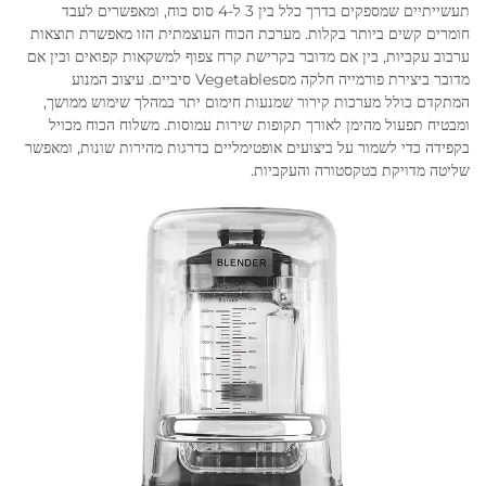
תעשייתיים שמספקים בדרך כלל בין 3 ל-4 סוס כוח, ומאפשרים לעבד
חומרים קשים ביותר בקלות. מערכת הכוח העוצמתית הזו מאפשרת תוצאות
ערבוב עקביות, בין אם מדובר בקרישת קרח צפוף למשקאות קפואים ובין אם
מדובר ביצירת פורמייה חלקה מסVegetables סיביים. עיצוב המנוע
המתקדם כולל מערכות קירור שמנעות חימום יתר במהלך שימוש ממושך,
ומבטיח תפעול מהימן לאורך תקופות שירות עמוסות. משלוח הכוח מכויל
בקפידה כדי לשמור על ביצועים אופטימליים בדרגות מהירות שונות, ומאפשר
שליטה מדויקת בטקסטורה והעקביות.