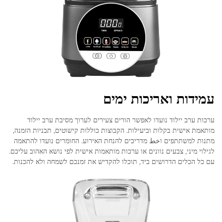
עמידות ואריכות ימים
ערכות ערב יילוד נועדו לאפשר הורים צעירים לערוך מסיבת ערב יילוד
מותאמת אישית בקלות וביעילות. הקבוצות כוללות קישוטים, תבניות הזמנה,
מתנות למשתתפים וخط מדריכים להנחת האירוע. החומרים נועדו להתאמה
לגילוי מיני, צבעים נוונים או ערכות מותאמות אישית לפי נושא האהוב עליכם.
עם כל הכלים הדרושים ביד, תוכלו להקדיש את זמנכם לשמחה ולא להכנות.