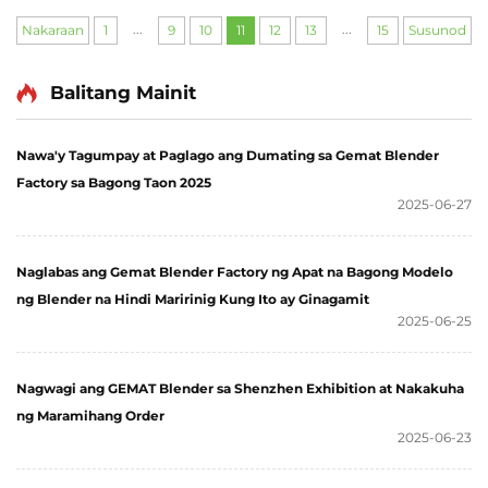
Disyembre 22 hanggang 24, 2025 sa Riyadh Front Exhibition
...
...
Nakaraan
1
9
10
11
12
13
15
Susunod
& Conference Center. Ipapakita ng kumpanya ang mga...
Balitang Mainit
Nawa'y Tagumpay at Paglago ang Dumating sa Gemat Blender
Factory sa Bagong Taon 2025
2025-06-27
Naglabas ang Gemat Blender Factory ng Apat na Bagong Modelo
ng Blender na Hindi Maririnig Kung Ito ay Ginagamit
2025-06-25
Nagwagi ang GEMAT Blender sa Shenzhen Exhibition at Nakakuha
ng Maramihang Order
2025-06-23