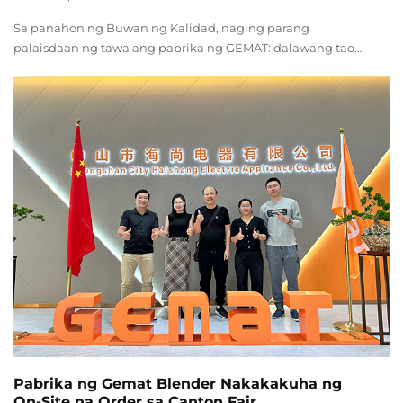
Sa panahon ng Buwan ng Kalidad, naging parang
palaisdaan ng tawa ang pabrika ng GEMAT: dalawang tao
ang tumakbo nang magkabaligtaran na may dala-dalang
balloon sa pagitan nila, ang kanilang tawa ay parang
bumubuwal sa bubong; ang mga order ay ipinaparating sa
iba't ibang dayalekto, kung saan ang Cantonese at
Sichuanese ang palitan...
Pabrika ng Gemat Blender Nakakakuha ng
On-Site na Order sa Canton Fair