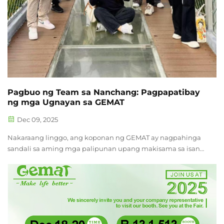
Pagbuo ng Team sa Nanchang: Pagpapatibay
ng mga Ugnayan sa GEMAT
Dec 09, 2025
Nakaraang linggo, ang koponan ng GEMAT ay nagpahinga
sandali sa aming mga palipunan upang makisama sa isang
makabuluhang paglalakbay para sa pagbuo ng team sa
Nanchang. Ang pinakamataas na punto ay ang pagtitipon
sa makasaysayang August 1st Square, isang lugar na
sumasalamin sa mga tema ng pagkakaisa at lakas. Ang
aktibidad na ito ay isang mahusay na pagkakataon para sa
aming koponan na magkonekta nang lampas sa trabaho,