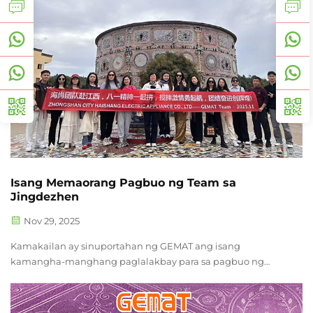
idinisenyo para sa mas malaking produksyon sa mga
kantina.
Isang Memaorang Pagbuo ng Team sa
Jingdezhen
Nov 29, 2025
Kamakailan ay sinuportahan ng GEMAT ang isang
kamangha-manghang paglalakbay para sa pagbuo ng
team sa Jingdezhen, na kilala bilang "Kabisera ng Porcelain
ng Tsina." Napako kami sa mayamang kultura at
kahibangan ng sining ng mga keramika ng Tsina. Isa sa mga