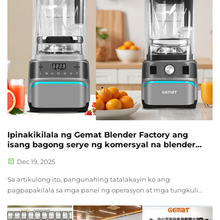
Ipinakikilala ng Gemat Blender Factory ang
isang bagong serye ng komersyal na blender
na walang ingay!
Dec 19, 2025
Sa artikulong ito, pangunahing tatalakayin ko ang
pagpapakilala sa mga panel ng operasyon at mga tungkulin
ng dalawang makina na ito. Ang seryeng ito ay may
dalawang uri ng panel. Isa ay mekanikal, at ang isa pa ay