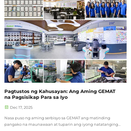
touch panel. Parehong madali at simpleng gamitin...
Pagtustos ng Kahusayan: Ang Aming GEMAT
na Pagsisikap Para sa Iyo
Dec 17, 2025
Nasa puso ng aming serbisyo sa GEMAT ang matinding
pangako na maunawaan at tuparin ang iyong natatanging
mga pangangailangan. Nagsisimula kami sa masusing