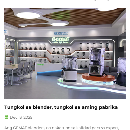
para sa makinis na texture. 2. Peanut Butter: 300g roasted
peanuts. I-pulse nang 10 segundo, pagkatapos ay i-blend sa
mataas na bilis nang...
Tungkol sa blender, tungkol sa aming pabrika
Dec 13, 2025
Ang GEMAT blenders, na nakatuon sa kalidad para sa export,