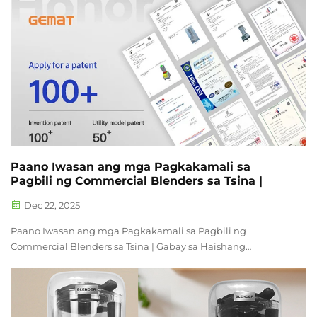
Paano Iwasan ang mga Pagkakamali sa
Pagbili ng Commercial Blenders sa Tsina |
Dec 22, 2025
Paano Iwasan ang mga Pagkakamali sa Pagbili ng
Commercial Blenders sa Tsina | Gabay sa Haishang
OEM/ODM Buod: Ang pagbili ng commercial blenders mula
sa Tsina ay maaaring makabuluhang bawasan ang gastos sa
pagbili, ngunit marami pa ring distributor at may-ari ng
brand ang nakakaranas ng hindi inaasahang ...