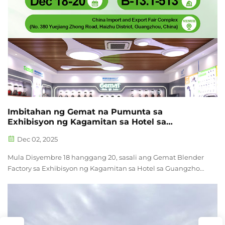
upang higit na palaguin ang camaraderie at mapagkaloob
na diwa na siyang sentro ng aming kultura sa kompanya.
Imbitahan ng Gemat na Pumunta sa
Exhibisyon ng Kagamitan sa Hotel sa
Guangzhou
Dec 02, 2025
Mula Disyembre 18 hanggang 20, sasali ang Gemat Blender
Factory sa Exhibisyon ng Kagamitan sa Hotel sa Guangzhou.
Tinitiyak ang mga pangangailangan sa komersyal na
sitwasyon, ipapakita namin ang isang kumpletong hanay
ng murang komersyal na blender sa exhibisyong ito,
kabilang ang mga kagamitan na inilaan para sa mga kusina
ng restawran, ipinasadya para sa mga bar ng hotel, at