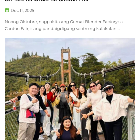
Dec 11, 2025
Noong Oktubre, nagpakita ang Gemat Blender Factory sa
Canton Fair, isang pandaigdigang sentro ng kalakalan.
Ipinakita ng pabrika ang iba't ibang pangunahing
produkto, kabilang ang de-kalidad na high-speed blender
para sa bahay at commercial-grade na kagamitan sa
blender. Isinagawa ang mga propesyonal na demonstrasyon
ng ke...