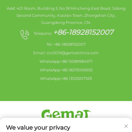
Add: 401 Room, Building 3, No.18 Mincheng East Road, Jidong
Second Community, Xiaolan Town, Zhongshan City,
Guangdong Province, CN.
+86-18928152007
Telepono:
Tel: +86-18928152007
Email:
cici2019@gematchina.com
WhatsApp:+86 15089984571
WhatsApp:+86 18219006655
WhatsApp:+86 13129207529
We value your privacy
Copyright © 2026 Zhongshan city HaiShang Electric