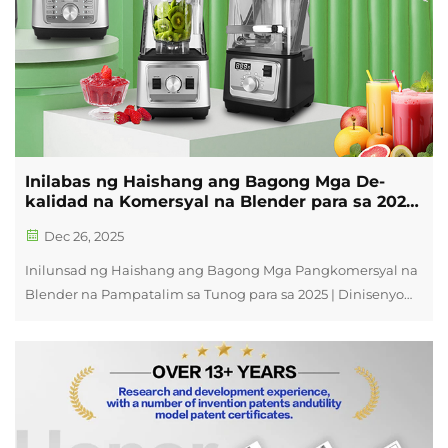
Inilabas ng Haishang ang Bagong Mga De-
kalidad na Komersyal na Blender para sa 2025
| Idinisenyo para sa Gamit sa Bahay at
Dec 26, 2025
Negosyo
Inilunsad ng Haishang ang Bagong Mga Pangkomersyal na
Blender na Pampatalim sa Tunog para sa 2025 | Dinisenyo
para sa Gamit sa Bahay at Negosyo Buod Noong Nobyembre
2025, opisyal na inilunsad ng Haishang Electric ang bagong
serye nito ng mga pangkomersyal na blender na
pampatalim sa tunog, na dinisenyo para sa mga café, j...