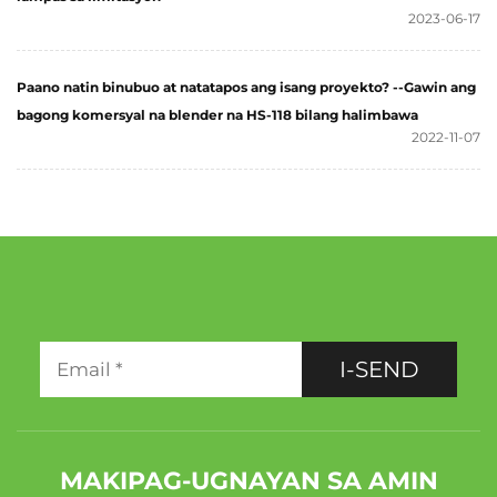
2023-06-17
Paano natin binubuo at natatapos ang isang proyekto? --Gawin ang
bagong komersyal na blender na HS-118 bilang halimbawa
2022-11-07
I-SEND
MAKIPAG-UGNAYAN SA AMIN