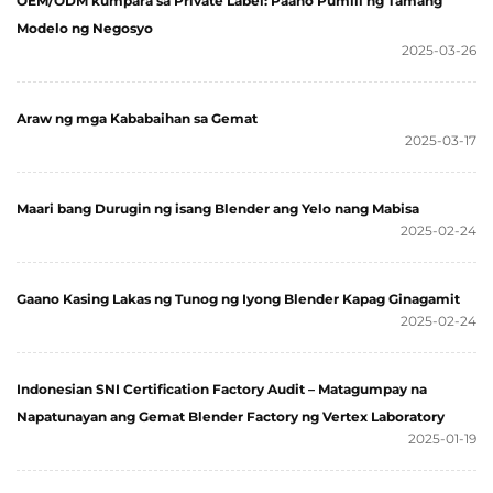
OEM/ODM kumpara sa Private Label: Paano Pumili ng Tamang
Modelo ng Negosyo
2025-03-26
Araw ng mga Kababaihan sa Gemat
2025-03-17
Maari bang Durugin ng isang Blender ang Yelo nang Mabisa
2025-02-24
Gaano Kasing Lakas ng Tunog ng Iyong Blender Kapag Ginagamit
2025-02-24
Indonesian SNI Certification Factory Audit – Matagumpay na
Napatunayan ang Gemat Blender Factory ng Vertex Laboratory
2025-01-19