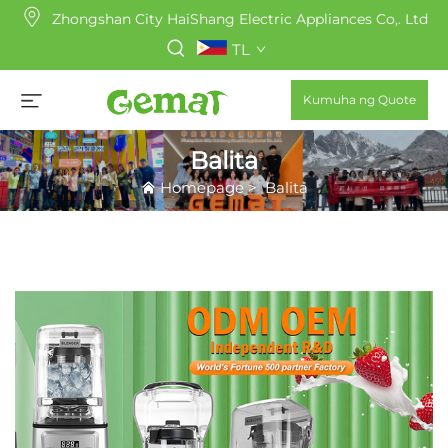
Zhongshan City HaiShang Electric Appliances Co,. Ltd
TL
Kumuha ng Quote
Balita
Homepage
>
Balita