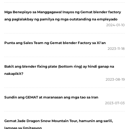
Mga Benepisyo sa Manggagawa! Inayos ng Gemat blender factory
ang paglalakbay ng pamilya ng mga outstanding na empleyado
2024-01-10
Punta ang Sales Team ng Gemat blender Factory sa Xi'an
2023-11-18
Bakit ang blender fixing plate (bottom ring) ay hindi ganap na
nakapikit?
2023-08-19
Sundin ang GEMAT at maranasan ang mga tao sa Iran
2023-07-03
Gemat Jade Dragon Snow Mountain Tour, hamunin ang sarili,
lampas sa limitasyon