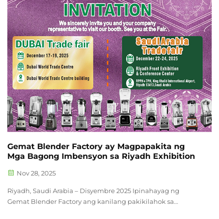
naging sentro ay ang pagbisita sa magandang...
Gemat Blender Factory ay Magpapakita ng
Mga Bagong Imbensyon sa Riyadh Exhibition
Nov 28, 2025
Riyadh, Saudi Arabia – Disyembre 2025 Ipinahayag ng
Gemat Blender Factory ang kanilang pakikilahok sa
darating na industry exhibition na gaganapin mula