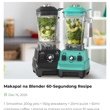
pagsusuri sa bawat detalye ng iyong mga kahilingan bago
mag-order, tinitiyak na walang anumang kinakailangan
ang napapabayaan. Halimbawa: Pagkatapos ng iyong c...
Makapal na Blender 60-Segundong Resipe
Dec 15, 2025
1. Smoothie: 200g yelo + 150g strawberry + 20ml pulot + 50ml
cold brew coffee. I-blend sa mataas na bilis nang 30 segundo