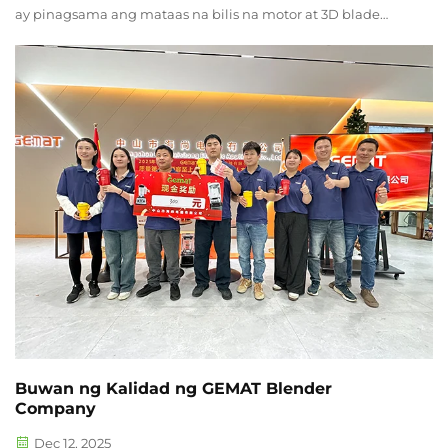
ay pinagsama ang mataas na bilis na motor at 3D blade
assembly upang madaling maproseso ang matitigas na
sangkap tulad ng yelo, mani, at butil, na nagbubunga ng
makinis at walang residu na halo na lubusang naglalabas
ng mga sustansya. Suportado ang maramihang...
Buwan ng Kalidad ng GEMAT Blender
Company
Dec 12, 2025