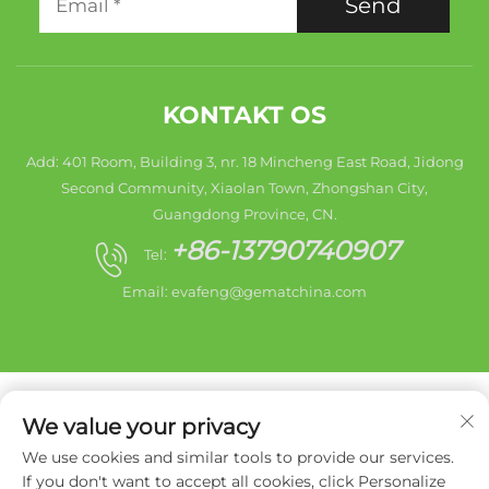
Send
KONTAKT OS
Add: 401 Room, Building 3, nr. 18 Mincheng East Road, Jidong
Second Community, Xiaolan Town, Zhongshan City,
Guangdong Province, CN.
+86-13790740907
Tel:
Email:
evafeng@gematchina.com
We value your privacy
We use cookies and similar tools to provide our services.
Copyright © 2025 Zhongshan City HaiShang Electric
If you don't want to accept all cookies, click Personalize