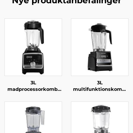
Nye produktanbefalinger
3L
3L
madprocessorkombi
multifunktionskombi
HS-228C
HS-226C