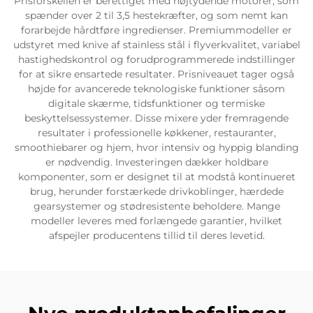
Prisforskellen er berettiget med højtydende motorer, som
spænder over 2 til 3,5 hestekræfter, og som nemt kan
forarbejde hårdtføre ingredienser. Premiummodeller er
udstyret med knive af stainless stål i flyverkvalitet, variabel
hastighedskontrol og forudprogrammerede indstillinger
for at sikre ensartede resultater. Prisniveauet tager også
højde for avancerede teknologiske funktioner såsom
digitale skærme, tidsfunktioner og termiske
beskyttelsessystemer. Disse mixere yder fremragende
resultater i professionelle køkkener, restauranter,
smoothiebarer og hjem, hvor intensiv og hyppig blanding
er nødvendig. Investeringen dækker holdbare
komponenter, som er designet til at modstå kontinueret
brug, herunder forstærkede drivkoblinger, hærdede
gearsystemer og stødresistente beholdere. Mange
modeller leveres med forlængede garantier, hvilket
afspejler producentens tillid til deres levetid.