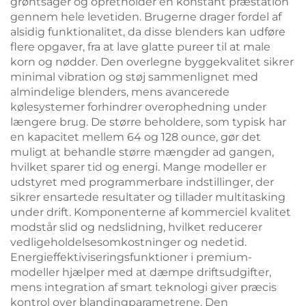
grøntsager og opretholder en konstant præstation
gennem hele levetiden. Brugerne drager fordel af
alsidig funktionalitet, da disse blenders kan udføre
flere opgaver, fra at lave glatte pureer til at male
korn og nødder. Den overlegne byggekvalitet sikrer
minimal vibration og støj sammenlignet med
almindelige blenders, mens avancerede
kølesystemer forhindrer overophedning under
længere brug. De større beholdere, som typisk har
en kapacitet mellem 64 og 128 ounce, gør det
muligt at behandle større mængder ad gangen,
hvilket sparer tid og energi. Mange modeller er
udstyret med programmerbare indstillinger, der
sikrer ensartede resultater og tillader multitasking
under drift. Komponenterne af kommerciel kvalitet
modstår slid og nedslidning, hvilket reducerer
vedligeholdelsesomkostninger og nedetid.
Energieffektiviseringsfunktioner i premium-
modeller hjælper med at dæmpe driftsudgifter,
mens integration af smart teknologi giver præcis
kontrol over blandingparametrene. Den