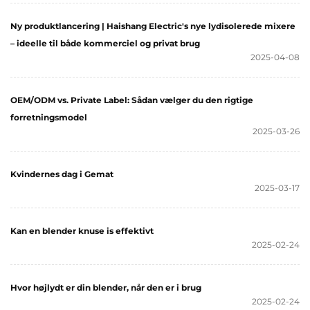
Ny produktlancering | Haishang Electric's nye lydisolerede mixere
– ideelle til både kommerciel og privat brug
2025-04-08
OEM/ODM vs. Private Label: Sådan vælger du den rigtige
forretningsmodel
2025-03-26
Kvindernes dag i Gemat
2025-03-17
Kan en blender knuse is effektivt
2025-02-24
Hvor højlydt er din blender, når den er i brug
2025-02-24