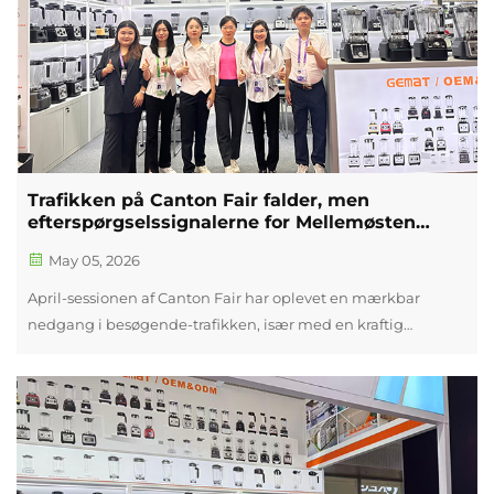
Trafikken på Canton Fair falder, men
efterspørgselssignalerne for Mellemøsten
forbliver stærke
May 05, 2026
April-sessionen af Canton Fair har oplevet en mærkbar
nedgang i besøgende-trafikken, især med en kraftig
faldende andel købere fra Mellemøsten. I forhold til tidligere
år virkede udstillingshalerne mere rolige, og på-stedet-
transaktioner blev langsommere ...