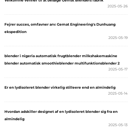
Velkomne venner til at besøge Gemat Blenders fabrik
2025-05-26
Fejrer succes, omfavner arv: Gemat Engineering's Dunhuang
ekspedition
2025-05-19
blender i nigeria automatisk frugtblender milkshakemaskine
blender automatisk smoothieblender multifunktionsblender 2
2025-05-17
Er en lydisoleret blender virkelig stilleere end en almindelig
2025-05-14
Hvordan adskiller designet af en lydisoleret blender sig fra en
almindelig
2025-05-13