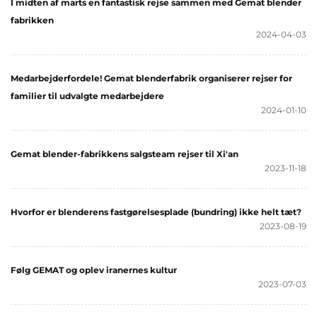
I midten af marts en fantastisk rejse sammen med Gemat blender
fabrikken
2024-04-03
Medarbejderfordele! Gemat blenderfabrik organiserer rejser for
familier til udvalgte medarbejdere
2024-01-10
Gemat blender-fabrikkens salgsteam rejser til Xi'an
2023-11-18
Hvorfor er blenderens fastgørelsesplade (bundring) ikke helt tæt?
2023-08-19
Følg GEMAT og oplev iranernes kultur
2023-07-03