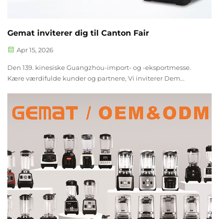
Gemat inviterer dig til Canton Fair
Apr 15, 2026
Den 139. kinesiske Guangzhou-import- og -eksportmesse.
Kære værdifulde kunder og partnere, Vi inviterer Dem
hjertelig til at besøge Gemat Blender Factory på den 139.
Canton-messe. Som en professionel producent, der fokuserer
på blenders, mixere og små husholdningsapparater...