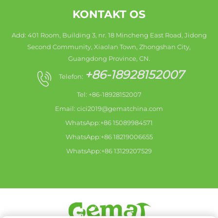
KONTAKT OS
Add: 401 Room, Building 3, nr. 18 Mincheng East Road, Jidong
Second Community, Xiaolan Town, Zhongshan City,
Guangdong Province, CN.
+86-18928152007
Telefon:
Tel: +86-18928152007
Email:
cici2019@gematchina.com
WhatsApp:+86 15089984571
WhatsApp:+86 18219006655
WhatsApp:+86 13129207529