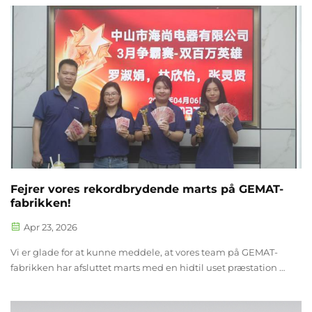
OEM/ODM-tjenester, inviterer Dem hjerteligt til at besøge os
på den 5. Vietnam International Electronics &a...
Fejrer vores rekordbrydende marts på GEMAT-
fabrikken!
Apr 23, 2026
Vi er glade for at kunne meddele, at vores team på GEMAT-
fabrikken har afsluttet marts med en hidtil uset præstation –
og overgået 25 millioner i ydelse samt sat en ny milepæl i
vores historie! Denne bemærkelsesværdige milepæl er et