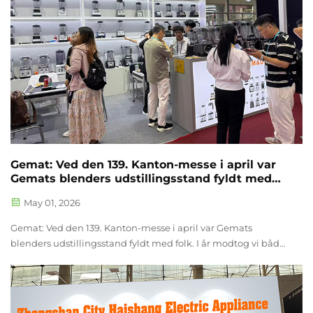
Gemat: Ved den 139. Kanton-messe i april var
Gemats blenders udstillingsstand fyldt med
folk
May 01, 2026
Gemat: Ved den 139. Kanton-messe i april var Gemats
blenders udstillingsstand fyldt med folk. I år modtog vi både
nye og gamle kunder på Kanton-messen, selvom
adgangskravene blev stadig mere strenge. &nbsp...