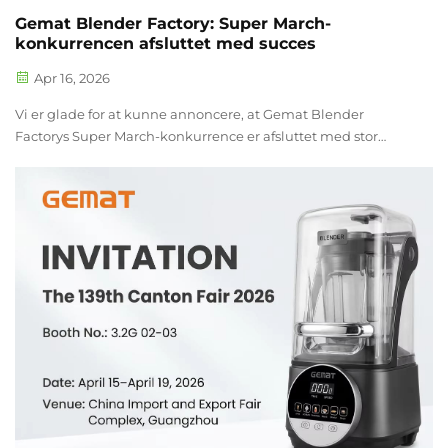
Gemat Blender Factory: Super March-
konkurrencen afsluttet med succes
Apr 16, 2026
Vi er glade for at kunne annoncere, at Gemat Blender
Factorys Super March-konkurrence er afsluttet med stor
succes! Alle medlemmer af salgsteamet har opnået
fremragende resultater, og hver enkelt salgsmedarbejder
har overgået en individuel ydelse på 1 million RMB. D...