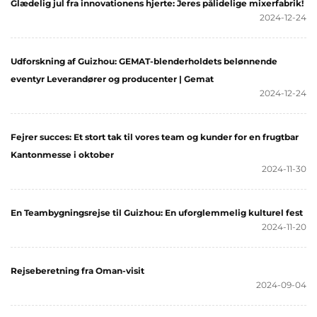
Glædelig jul fra innovationens hjerte: Jeres pålidelige mixerfabrik!
2024-12-24
Udforskning af Guizhou: GEMAT-blenderholdets belønnende
eventyr Leverandører og producenter | Gemat
2024-12-24
Fejrer succes: Et stort tak til vores team og kunder for en frugtbar
Kantonmesse i oktober
2024-11-30
En Teambygningsrejse til Guizhou: En uforglemmelig kulturel fest
2024-11-20
Rejseberetning fra Oman-visit
2024-09-04