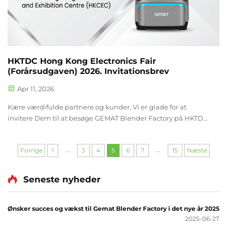
HKTDC Hong Kong Electronics Fair
(Forårsudgaven) 2026. Invitationsbrev
Apr 11, 2026
Kære værdifulde partnere og kunder, Vi er glade for at
invitere Dem til at besøge GEMAT Blender Factory på HKTDC
Hong Kong Electronics Fair (Forårsudgaven) 2026.
Udstillingsdetaljer – Begivenhed: Hong Kong Electronics
...
...
Forrige
1
3
4
5
6
7
15
Næste
Fair (Forårsudgaven)...
Seneste nyheder
Ønsker succes og vækst til Gemat Blender Factory i det nye år 2025
2025-06-27