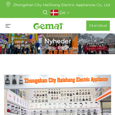
Zhongshan City HaiShang Electric Appliances Co,. Ltd
DA
Få et tilbud
Nyheder
Forside
>
Nyheder