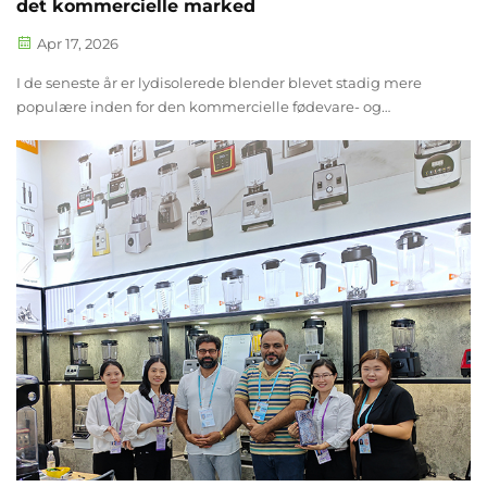
det kommercielle marked
Apr 17, 2026
I de seneste år er lydisolerede blender blevet stadig mere
populære inden for den kommercielle fødevare- og
drikkevareindustri. Fra travle caféer og juicebarer til hoteller
og restauranter søger virksomheder efter kraftfuldt
blandeequipment, der kan levere...