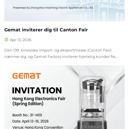
Gemat inviterer dig til Canton Fair
Apr 13, 2026
Den 139. kinesiske import- og eksportmesse (Canton Fair)
nærmer sig, og Gemat Factory inviterer hjertelig kunder fra
hele verden til at besøge vores stand for produktudvælgelse.
Som en professionel producent, der fokuserer på blenders, vil
vi deltage...