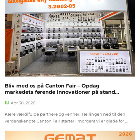
Bliv med os på Canton Fair – Opdag
markedets førende innovationer på stand
3.2G01-02
Apr 30, 2026
Kære værdifulde partnere og venner, Tællingen ned til den
verdenskendte Canton Fair starter i morgen! Vi er glade for at
invitere både vores langtidssamarbejdspartnere og nye
venner til at besøge vores udstillingsareal. Besøg os på stand: