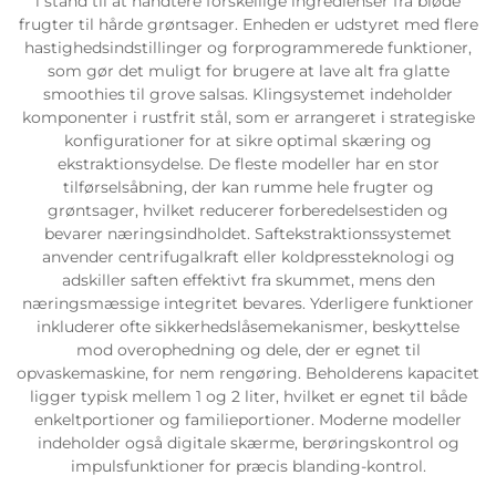
i stand til at håndtere forskellige ingredienser fra bløde
frugter til hårde grøntsager. Enheden er udstyret med flere
hastighedsindstillinger og forprogrammerede funktioner,
som gør det muligt for brugere at lave alt fra glatte
smoothies til grove salsas. Klingsystemet indeholder
komponenter i rustfrit stål, som er arrangeret i strategiske
konfigurationer for at sikre optimal skæring og
ekstraktionsydelse. De fleste modeller har en stor
tilførselsåbning, der kan rumme hele frugter og
grøntsager, hvilket reducerer forberedelsestiden og
bevarer næringsindholdet. Saftekstraktionssystemet
anvender centrifugalkraft eller koldpressteknologi og
adskiller saften effektivt fra skummet, mens den
næringsmæssige integritet bevares. Yderligere funktioner
inkluderer ofte sikkerhedslåsemekanismer, beskyttelse
mod overophedning og dele, der er egnet til
opvaskemaskine, for nem rengøring. Beholderens kapacitet
ligger typisk mellem 1 og 2 liter, hvilket er egnet til både
enkeltportioner og familieportioner. Moderne modeller
indeholder også digitale skærme, berøringskontrol og
impulsfunktioner for præcis blanding-kontrol.