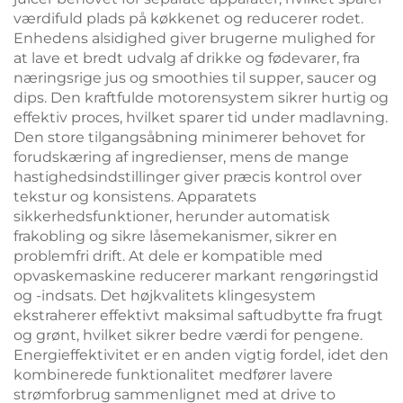
værdifuld plads på køkkenet og reducerer rodet.
Enhedens alsidighed giver brugerne mulighed for
at lave et bredt udvalg af drikke og fødevarer, fra
næringsrige jus og smoothies til supper, saucer og
dips. Den kraftfulde motorensystem sikrer hurtig og
effektiv proces, hvilket sparer tid under madlavning.
Den store tilgangsåbning minimerer behovet for
forudskæring af ingredienser, mens de mange
hastighedsindstillinger giver præcis kontrol over
tekstur og konsistens. Apparatets
sikkerhedsfunktioner, herunder automatisk
frakobling og sikre låsemekanismer, sikrer en
problemfri drift. At dele er kompatible med
opvaskemaskine reducerer markant rengøringstid
og -indsats. Det højkvalitets klingesystem
ekstraherer effektivt maksimal saftudbytte fra frugt
og grønt, hvilket sikrer bedre værdi for pengene.
Energieffektivitet er en anden vigtig fordel, idet den
kombinerede funktionalitet medfører lavere
strømforbrug sammenlignet med at drive to