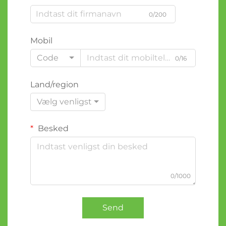
0/200
Mobil
Code
0/16
Land/region
Vælg venligst
Besked
0/1000
Send