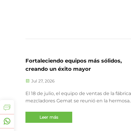
una excelente oportunidad...
Fortaleciendo equipos más sólidos,
creando un éxito mayor
Jul 27, 2026
El 18 de julio, el equipo de ventas de la fábric
mezcladores Gemat se reunió en la hermosa
ciudad de Yingde, provincia de Guangdong, 
un emocionante evento de formación de equ
Leer más
Rodeados de un paisaje natural impresionant
equipo disfrutó de un día lleno de actividades