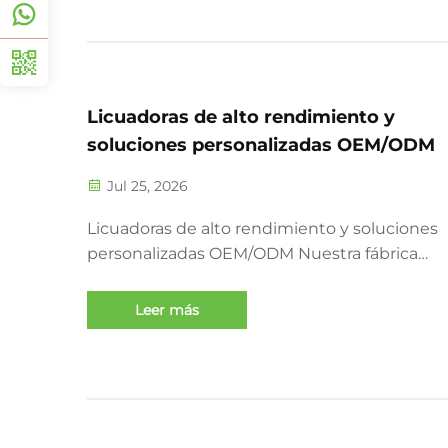
aire libre...
Licuadoras de alto rendimiento y
soluciones personalizadas OEM/ODM
Jul 25, 2026
Licuadoras de alto rendimiento y soluciones
personalizadas OEM/ODM Nuestra fábrica
exportadora de licuadoras está dedicada a of
soluciones de electrodomésticos de cocina d
Leer más
rendimiento. Toda nuestra gama de product
incluye motores de cobre puro y materiales 
para contacto con alimentos...