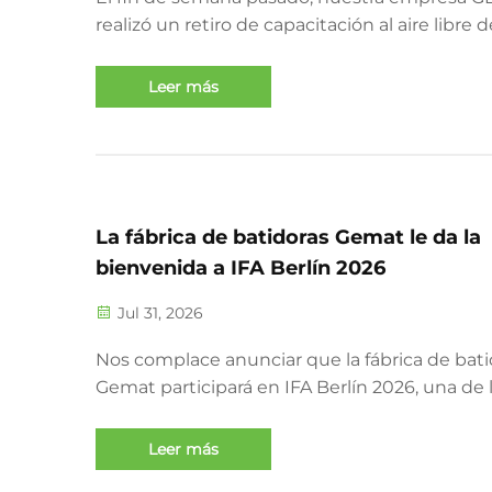
realizó un retiro de capacitación al aire libre 
días en una pintoresca ciudad vecina: una re
perfecta a mitad de año lejos de la rutina diari
Leer más
punto culminante de nuestra excursión fue 
emocionante aventura en buggy todo terreno
La fábrica de batidoras Gemat le da la
bienvenida a IFA Berlín 2026
Jul 31, 2026
Nos complace anunciar que la fábrica de bati
Gemat participará en IFA Berlín 2026, una de 
ferias comerciales líderes mundiales para
electrónica de consumo y electrodomésticos,
Leer más
al 7 de septiembre. Esta exposición represen