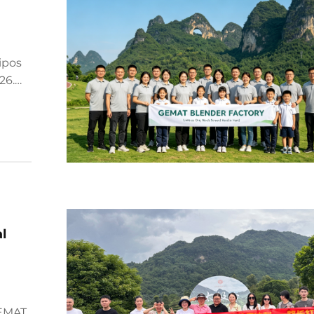
ipos
26.
re de
l
GEMAT