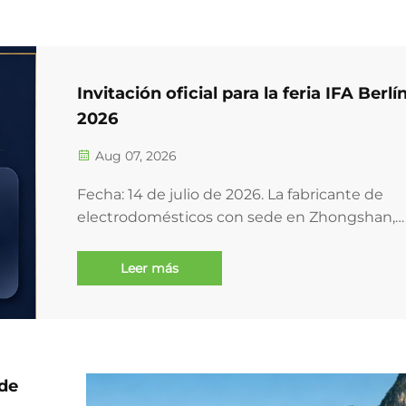
Invitación oficial para la feria IFA Berlí
2026
Aug 07, 2026
Fecha: 14 de julio de 2026. La fabricante de
electrodomésticos con sede en Zhongshan,
GEMAT Blender Factory (Zhongshan Haishan
Electric Appliance Co., Ltd.), ha emitido una
Leer más
invitación oficial a sus socios globales para la
próxima feria IFA Global Markets en Berlín. &...
 de