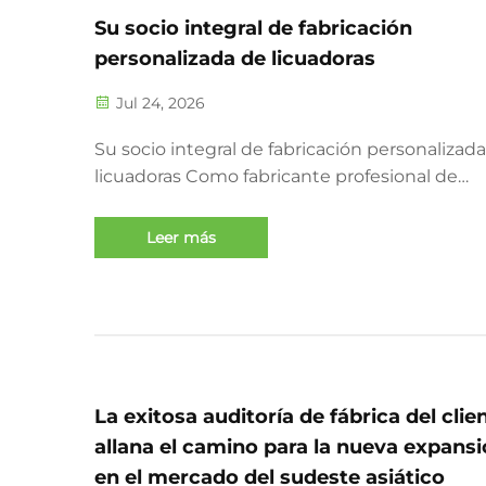
Su socio integral de fabricación
personalizada de licuadoras
Jul 24, 2026
Su socio integral de fabricación personalizad
licuadoras Como fabricante profesional de
licuadoras para exportación, contamos con 15
de experiencia en I+D y fabricación, con una
Leer más
producción anual de más de un millón de
unidades de licuadoras de alta calidad. Nuest
fábrica está equipada...
La exitosa auditoría de fábrica del clie
allana el camino para la nueva expans
en el mercado del sudeste asiático