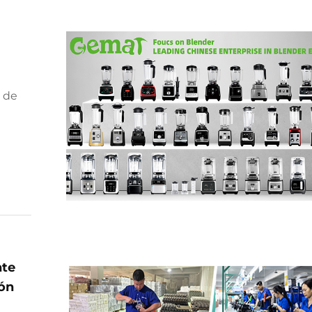
a de
 años
ra
nte
ión