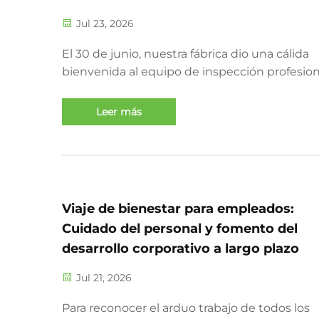
Jul 23, 2026
El 30 de junio, nuestra fábrica dio una cálida
bienvenida al equipo de inspección profesion
cliente para una auditoría exhaustiva in situ.
Nuestros departamentos de ventas y de ges
Leer más
de calidad colaboraron estrechamente para
completar la inspección de todo el día con rig.
Viaje de bienestar para empleados:
Cuidado del personal y fomento del
desarrollo corporativo a largo plazo
Jul 21, 2026
Para reconocer el arduo trabajo de todos los