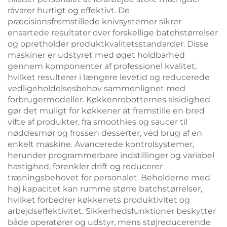
råvarer hurtigt og effektivt. De
præcisionsfremstillede knivsystemer sikrer
ensartede resultater over forskellige batchstørrelser
og opretholder produktkvalitetsstandarder. Disse
maskiner er udstyret med øget holdbarhed
gennem komponenter af professionel kvalitet,
hvilket resulterer i længere levetid og reducerede
vedligeholdelsesbehov sammenlignet med
forbrugermodeller. Køkkenrobotternes alsidighed
gør det muligt for køkkener at fremstille en bred
vifte af produkter, fra smoothies og saucer til
nøddesmør og frossen desserter, ved brug af en
enkelt maskine. Avancerede kontrolsystemer,
herunder programmerbare indstillinger og variabel
hastighed, forenkler drift og reducerer
træningsbehovet for personalet. Beholderne med
høj kapacitet kan rumme større batchstørrelser,
hvilket forbedrer køkkenets produktivitet og
arbejdseffektivitet. Sikkerhedsfunktioner beskytter
både operatører og udstyr, mens støjreducerende