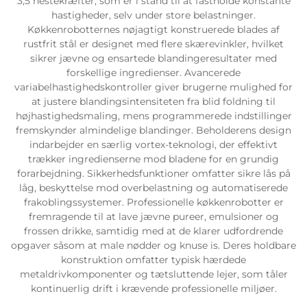
3,5 hestekræfter, som er i stand til at fastholde konstante
hastigheder, selv under store belastninger.
Køkkenrobotternes nøjagtigt konstruerede blades af
rustfrit stål er designet med flere skærevinkler, hvilket
sikrer jævne og ensartede blandingeresultater med
forskellige ingredienser. Avancerede
variabelhastighedskontroller giver brugerne mulighed for
at justere blandingsintensiteten fra blid foldning til
højhastighedsmaling, mens programmerede indstillinger
fremskynder almindelige blandinger. Beholderens design
indarbejder en særlig vortex-teknologi, der effektivt
trækker ingredienserne mod bladene for en grundig
forarbejdning. Sikkerhedsfunktioner omfatter sikre lås på
låg, beskyttelse mod overbelastning og automatiserede
frakoblingssystemer. Professionelle køkkenrobotter er
fremragende til at lave jævne pureer, emulsioner og
frossen drikke, samtidig med at de klarer udfordrende
opgaver såsom at male nødder og knuse is. Deres holdbare
konstruktion omfatter typisk hærdede
metaldrivkomponenter og tætsluttende lejer, som tåler
kontinuerlig drift i krævende professionelle miljøer.