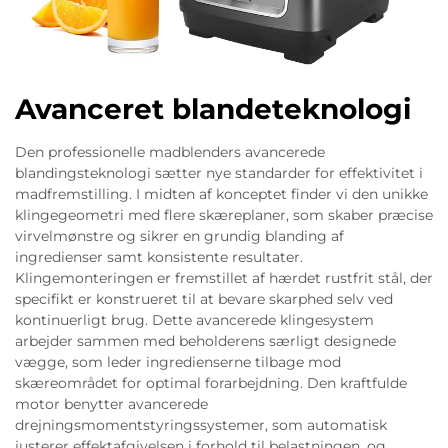
Avanceret blandeteknologi
Den professionelle madblenders avancerede
blandingsteknologi sætter nye standarder for effektivitet i
madfremstilling. I midten af konceptet finder vi den unikke
klingegeometri med flere skæreplaner, som skaber præcise
virvelmønstre og sikrer en grundig blanding af
ingredienser samt konsistente resultater.
Klingemonteringen er fremstillet af hærdet rustfrit stål, der
specifikt er konstrueret til at bevare skarphed selv ved
kontinuerligt brug. Dette avancerede klingesystem
arbejder sammen med beholderens særligt designede
vægge, som leder ingredienserne tilbage mod
skæreområdet for optimal forarbejdning. Den kraftfulde
motor benytter avancerede
drejningsmomentstyringssystemer, som automatisk
justerer effektafgivelsen i forhold til belastningen, og