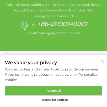
Add: 401 Room, Building 3, nr. 18 Mincheng East Road, Jidong
Second Community, Xiaolan Town, Zhongshan City,
Guangdong Province, CN.
+86-13790740907
Tel:
Email:
evafeng@gematchina.com
We value your privacy
We use cookies and similar tools to provide our services.
Copyright © 2025 Zhongshan City HaiShang Electric
If you don't want to accept all cookies, click Personalize
Appliances Co,. Ltd. Alle rettigheder forbeholdes. -
cookies.
Privatlivspolitik
Accept all
Personalize cookies
FORSIDE
PRODUKTER
E-MAIL
TLF.