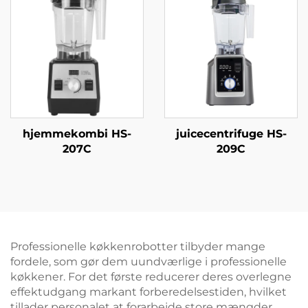
hjemmekombi HS-
juicecentrifuge HS-
207C
209C
Professionelle køkkenrobotter tilbyder mange
fordele, som gør dem uundværlige i professionelle
køkkener. For det første reducerer deres overlegne
effektudgang markant forberedelsestiden, hvilket
tillader personalet at forarbejde store mængder