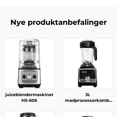
Nye produktanbefalinger
juiceblendermaskiner
3L
HS-606
madprocessorkombi
HS-228C